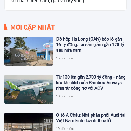
kéo dài nhiều năm, gắn với kỳ vọng...
MỚI CẬP NHẬT
Đồ hộp Hạ Long (CAN) báo lỗ gần
16 tỷ đồng, tài sản giảm gần 120 tỷ
sau nửa năm
15 giờ trước
Từ 130 lên gần 2.700 tỷ đồng - năng
lực tài chính của Bamboo Airways
nhìn từ công nợ với ACV
18 giờ trước
Ô tô Á Châu: Nhà phân phối Audi tại
Việt Nam kinh doanh thua lỗ
19 giờ trước