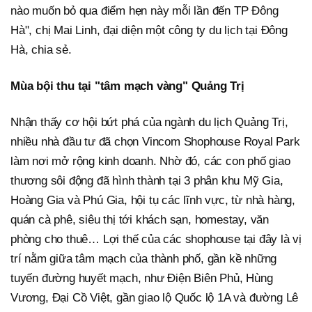
nào muốn bỏ qua điểm hẹn này mỗi lần đến TP Đông
Hà", chị Mai Linh, đại diện một công ty du lịch tại Đông
Hà, chia sẻ.
Mùa bội thu tại
"
tâm mạch vàng
"
Quảng Trị
Nhận thấy cơ hội bứt phá của ngành du lịch Quảng Trị,
nhiều nhà đầu tư đã chọn Vincom Shophouse Royal Park
làm nơi mở rộng kinh doanh. Nhờ đó, các con phố giao
thương sôi động đã hình thành tại 3 phân khu Mỹ Gia,
Hoàng Gia và Phú Gia, hội tụ các lĩnh vực, từ nhà hàng,
quán cà phê, siêu thị tới khách sạn, homestay, văn
phòng cho thuê… Lợi thế của các shophouse tại đây là vị
trí nằm giữa tâm mạch của thành phố, gần kề những
tuyến đường huyết mạch, như Điện Biên Phủ, Hùng
Vương, Đại Cồ Việt, gần giao lộ Quốc lộ 1A và đường Lê