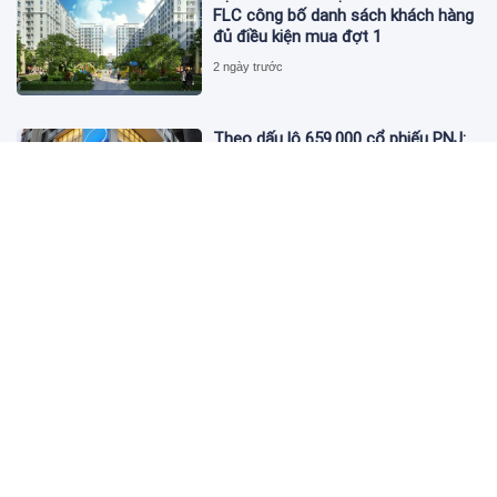
FLC công bố danh sách khách hàng
đủ điều kiện mua đợt 1
2 ngày trước
Theo dấu lô 659.000 cổ phiếu PNJ:
Đi 1 vòng qua tài khoản tự doanh
hay 'chỉ là trùng hợp'?
2 ngày trước
Giá vàng hôm nay 5/8: Nhích nhẹ lấy
đà phục hồi
2 ngày trước
Apec Mandala Wyndham Mũi Né bị
phạt 270 triệu đồng vì xả nước thải
vượt quy chuẩn