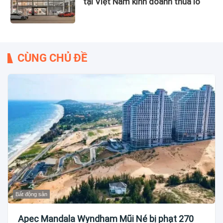
tại Việt Nam kinh doanh thua lỗ
CÙNG CHỦ ĐỀ
Bất động sản
Apec Mandala Wyndham Mũi Né bị phạt 270