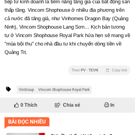
tiếp từ kinh doanh là tiềm năng tăng giá của bất động sản
thấp tầng. Vincom Shophouse ở nhiều địa phương trên
cả nước đã tăng giá, như Vinhomes Dragon Bay (Quảng
Ninh), Vincom Shophouse Lạng Sơn… Kịch bản tương
tự ở Vincom Shophouse Royal Park hứa hẹn sẽ mang về
"mùa bội thu" cho nhà đầu tư khi chuyển dòng tiền về
Quảng Trị.
Theo
PV
-
TEVN
Copy link
VinGroup
Vincom Shophouse Royal Park
0
Thích
Chia sẻ
In
BÀI ĐỌC NHIỀU