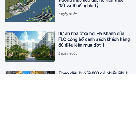
Vướng mắc kéo dài, nợ tiền thuê
đất và thuế nghìn tỷ
2 ngày trước
Dự án nhà ở xã hội Hà Khánh của
FLC công bố danh sách khách hàng
đủ điều kiện mua đợt 1
2 ngày trước
Theo dấu lô 659.000 cổ phiếu PNJ:
Đi 1 vòng qua tài khoản tự doanh
hay 'chỉ là trùng hợp'?
2 ngày trước
Giá vàng hôm nay 5/8: Nhích nhẹ lấy
đà phục hồi
2 ngày trước