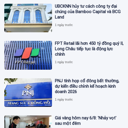
UBCKNN hủy tư cách công ty đại
chúng của Bamboo Capital và BCG
Land
1 ngày trước
FPT Retail lãi hơn 450 tỷ đồng quý II,
Long Châu tiếp tục là động lực
chính
1 ngày trước
PNJ tính họp cổ đông bất thường,
dự kiến điều chỉnh kế hoạch kinh
doanh 2026
1 ngày trước
Giá vàng hôm nay 6/8: 'Nhảy vọt'
sau một đêm