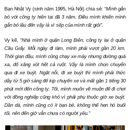
Bạn Nhật Vy (sinh năm 1995, Hà Nội) chia sẻ:
“Mình gắn
bó với công ty hiện tại đã 3 năm. Điều mình khiến mình
gắn bó lâu đến vậy là vì sếp của mình rất giỏi”.
Vy kể,
“Nhà mình ở quận Long Biên, công ty lại ở quận
Cầu Giấy. Mỗi ngày đi làm, mình phải vượt gần 20 km.
Thời gian đầu, mình cũng chạy xe máy nhưng đường quá
xa, đổ xăng xót hết cả ruột. Vậy là mình chọn chuyển
qua đi xe buýt. Ngặt nỗi, đi xe buýt thì mình phải thức
dậy từ 5 giờ sáng để kịp chuyến xe và mất gần 1 tiếng 30
phút mới đến công ty. Tối, mình muốn về muộn để đi chơi
với đồng nghiệp cũng khó vì phải phụ thuộc giờ xe buýt.
Dần dà, mình cũng có ít bạn bè, không thể hẹn hò buổi
tối, nên đến giờ vẫn chưa có người yêu.”