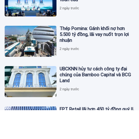
2 ngày trước
Thép Pomina: Gánh khối nợ hơn
5.500 tỷ đồng, lãi vay nuốt trọn lợi
nhuận
2 ngày trước
UBCKNN hủy tư cách công ty đại
chúng của Bamboo Capital và BCG
Land
2 ngày trước
FPT Retail lãi hơn 450 tỷ đồng quý II,
Long Châu tiếp tục là động lực
chính
2 ngày trước