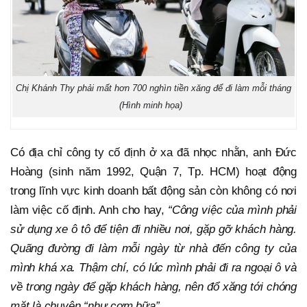
Chị Khánh Thy phải mất hơn 700 nghìn tiền xăng để đi làm mỗi tháng
(Hình minh họa)
Có địa chỉ công ty cố định ở xa đã nhọc nhằn, anh Đức
Hoàng (sinh năm 1992, Quận 7, Tp. HCM) hoạt động
trong lĩnh vực kinh doanh bất động sản còn không có nơi
làm việc cố định. Anh cho hay,
“Công việc của mình phải
sử dụng xe ô tô để tiện đi nhiều nơi, gặp gỡ khách hàng.
Quãng đường đi làm mỗi ngày từ nhà đến công ty của
mình khá xa. Thậm chí, có lúc mình phải đi ra ngoại ô và
về trong ngày để gặp khách hàng, nên đổ xăng tới chóng
mặt là chuyện “như cơm bữa”.