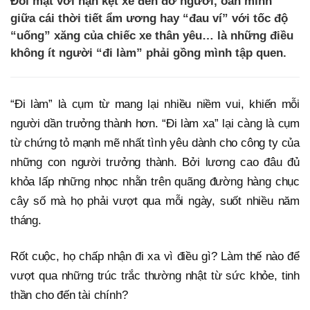
Đối mặt với nạn kẹt xe đến đơ người, oằn mình
giữa cái thời tiết ẩm ương hay “đau ví” với tốc độ
“uống” xăng của chiếc xe thân yêu… là những điều
không ít người “đi làm” phải gồng mình tập quen.
“Đi làm” là cụm từ mang lại nhiều niềm vui, khiến mỗi
người dần trưởng thành hơn. “Đi làm xa” lại càng là cụm
từ chứng tỏ mạnh mẽ nhất tình yêu dành cho công ty của
những con người trưởng thành. Bởi lương cao đâu đủ
khỏa lấp những nhọc nhằn trên quãng đường hàng chục
cây số mà họ phải vượt qua mỗi ngày, suốt nhiều năm
tháng.
Rốt cuộc, họ chấp nhận đi xa vì điều gì? Làm thế nào để
vượt qua những trúc trắc thường nhật từ sức khỏe, tinh
thần cho đến tài chính?