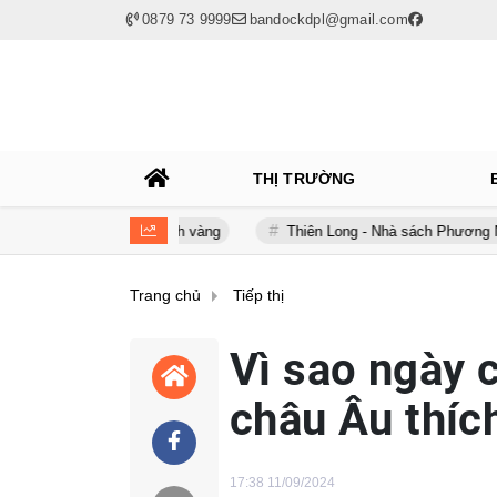
0879 73 9999
bandockdpl@gmail.com
THỊ TRƯỜNG
g kinh doanh vàng
Thiên Long - Nhà sách Phương Nam: Chia tay s
Trang chủ
Tiếp thị
Vì sao ngày 
châu Âu thích
17:38 11/09/2024