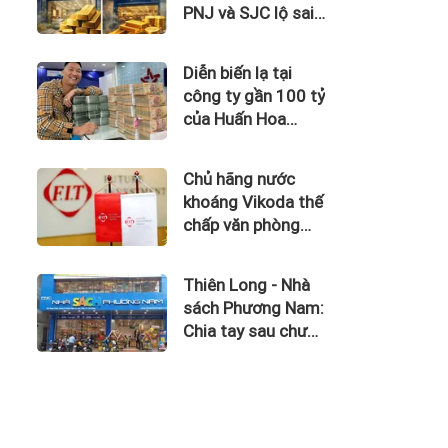
PNJ và SJC lộ sai
phạm trong kinh
doanh vàng
Diễn biến lạ tại
công ty gần 100 tỷ
của Huấn Hoa
Hồng
Chủ hãng nước
khoáng Vikoda thế
chấp văn phòng
giữa lúc nợ vay
phình to, kinh
Thiên Long - Nhà
doanh thua lỗ
sách Phương Nam:
Chia tay sau chưa
đầy 1 năm 'hợp
hôn'