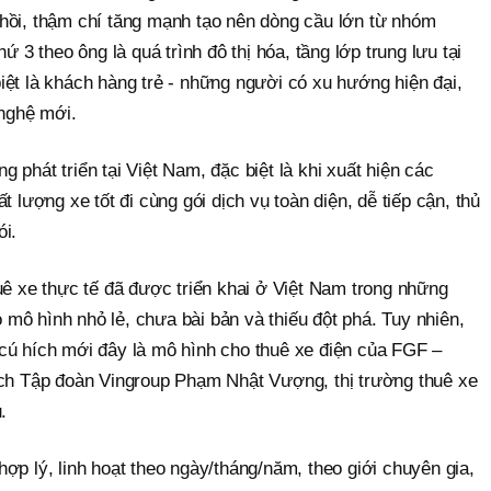
hồi, thậm chí tăng mạnh tạo nên dòng cầu lớn từ nhóm
ứ 3 theo ông là quá trình đô thị hóa, tầng lớp trung lưu tại
ệt là khách hàng trẻ - những người có xu hướng hiện đại,
 nghệ mới.
 phát triển tại Việt Nam, đặc biệt là khi xuất hiện các
t lượng xe tốt đi cùng gói dịch vụ toàn diện, dễ tiếp cận, thủ
ói.
uê xe thực tế đã được triển khai ở Việt Nam trong những
mô hình nhỏ lẻ, chưa bài bản và thiếu đột phá. Tuy nhiên,
cú hích mới đây là mô hình cho thuê xe điện của FGF –
ịch Tập đoàn Vingroup Phạm Nhật Vượng, thị trường thuê xe
.
ợp lý, linh hoạt theo ngày/tháng/năm, theo giới chuyên gia,