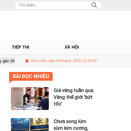
TIẾP THỊ
XÃ HỘI
của Huấn Hoa Hồng
Chủ nhật, ngày 9 tháng 8, 2026, 12:03:01
Giá vàng tuần qua: Vàng thế giới 'bứt tốc'
BÀI ĐỌC NHIỀU
Giá vàng tuần qua:
Vàng thế giới 'bứt
tốc'
Chưa xong lùm
xùm kim cương,