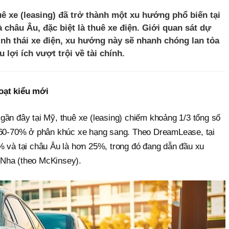
 xe (leasing) đã trở thành một xu hướng phổ biến tại
 châu Âu, đặc biệt là thuê xe điện. Giới quan sát dự
sinh thái xe điện, xu hướng này sẽ nhanh chóng lan tỏa
lợi ích vượt trội về tài chính.
oạt kiểu mới
gần đây tại Mỹ, thuê xe (leasing) chiếm khoảng 1/3 tổng số
n 60-70% ở phân khúc xe hạng sang. Theo DreamLease, tại
% và tại châu Âu là hơn 25%, trong đó đang dẫn đầu xu
Nha (theo McKinsey).