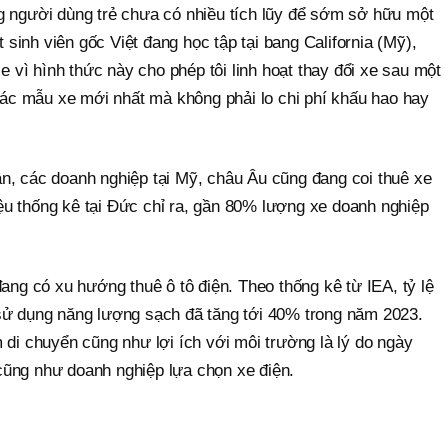
g người dùng trẻ chưa có nhiều tích lũy để sớm sở hữu một
inh viên gốc Việt đang học tập tại bang California (Mỹ),
xe vì hình thức này cho phép tôi linh hoạt thay đổi xe sau một
 các mẫu xe mới nhất mà không phải lo chi phí khấu hao hay
n, các doanh nghiệp tại Mỹ, châu Âu cũng đang coi thuê xe
liệu thống kê tại Đức chỉ ra, gần 80% lượng xe doanh nghiệp
đang có xu hướng thuê ô tô điện. Theo thống kê từ IEA, tỷ lệ
sử dụng năng lượng sạch đã tăng tới 40% trong năm 2023.
 di chuyển cũng như lợi ích với môi trường là lý do ngày
ũng như doanh nghiệp lựa chọn xe điện.