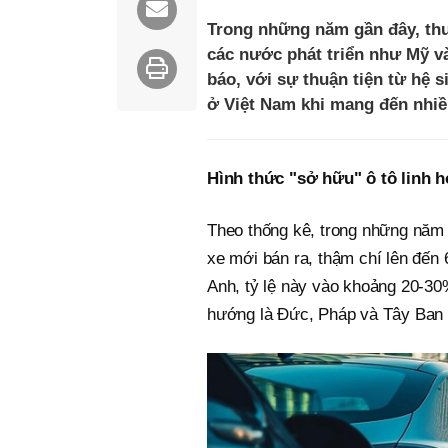
Trong những năm gần đây, thuê
các nước phát triển như Mỹ và
báo, với sự thuận tiện từ hệ 
ở Việt Nam khi mang đến nhiều 
Hình thức "sở hữu" ô tô linh h
Theo thống kê, trong những năm 
xe mới bán ra, thậm chí lên đế
Anh, tỷ lệ này vào khoảng 20-30
hướng là Đức, Pháp và Tây Ban 