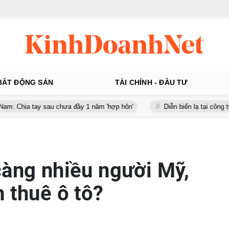
BẤT ĐỘNG SẢN
TÀI CHÍNH - ĐẦU TƯ
au chưa đầy 1 năm 'hợp hôn'
Diễn biến lạ tại công ty gần 100 tỷ 
càng nhiều người Mỹ,
 thuê ô tô?