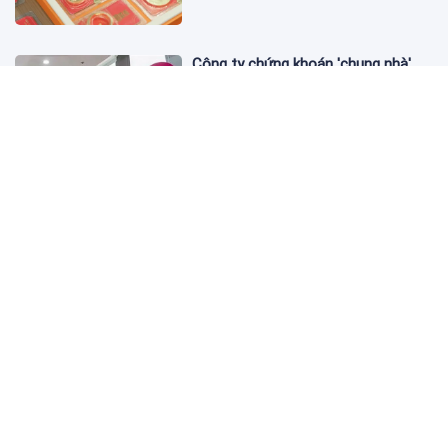
Công ty chứng khoán 'chung nhà'
với MoMo lỗ quý II hơn 31 tỷ đồng,
lỗ lũy kế gần 181 tỷ đồng
3 ngày trước
Đồng SGD mạnh lên, hàng Việt có
thêm lợi thế tại Singapore
3 ngày trước
Honda lỗ 13 tỷ USD từ xe điện trong
hai năm tài chính
3 ngày trước