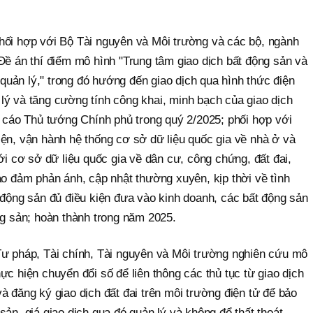
hối hợp với Bộ Tài nguyên và Môi trường và các bộ, ngành
Đề án thí điểm mô hình "Trung tâm giao dịch bất động sản và
uản lý," trong đó hướng đến giao dịch qua hình thức điện
lý và tăng cường tính công khai, minh bạch của giao dịch
o cáo Thủ tướng Chính phủ trong quý 2/2025; phối hợp với
iện, vận hành hệ thống cơ sở dữ liệu quốc gia về nhà ở và
với cơ sở dữ liệu quốc gia về dân cư, công chứng, đất đai,
ảo đảm phản ánh, cập nhật thường xuyên, kịp thời về tình
 động sản đủ điều kiện đưa vào kinh doanh, các bất động sản
ng sản; hoàn thành trong năm 2025.
Tư pháp, Tài chính, Tài nguyên và Môi trường nghiên cứu mô
ực hiện chuyển đổi số để liên thông các thủ tục từ giao dịch
à đăng ký giao dịch đất đai trên môi trường điện tử để bảo
sản, giá giao dịch qua đó quản lý và không để thất thoát