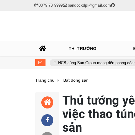
0879 73 9999
bandockdpl@gmail.com
THỊ TRƯỜNG
nh toàn cầu
NCB cùng Sun Group mang đến phong cách sống tinh h
Trang chủ
Bất động sản
Thủ tướng yê
việc thao tún
sản