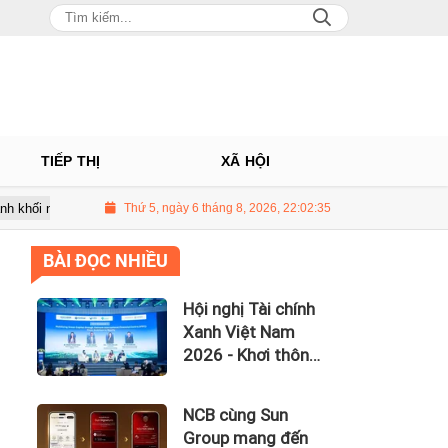
TIẾP THỊ
XÃ HỘI
n 5.500 tỷ đồng, lãi vay nuốt trọn lợi nhuận
Thứ 5, ngày 6 tháng 8, 2026, 22:02:36
UBCKNN hủy tư cách 
BÀI ĐỌC NHIỀU
Hội nghị Tài chính
Xanh Việt Nam
2026 - Khơi thông
dòng vốn xanh
toàn cầu
NCB cùng Sun
Group mang đến