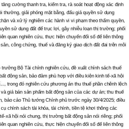
tăng cường thanh tra, kiểm tra, rà soát hoạt động xác định
bồi thường, giải phóng mặt bằng, đấu giá quyền sử dụng
 chặn và xử lý nghiêm các hành vi vi phạm theo thẩm quyền,
quyền sử dụng đất để trục lợi, gây nhiễu loạn thị trường; phối
ên quan nghiên cứu, thực hiện chuyển đổi số để liên thông
 sản, công chứng, thuế và đăng ký giao dịch đất đai trên môi
trưởng Bộ Tài chính nghiên cứu, đề xuất chính sách thuế
ất động sản, bảo đảm phù hợp với điều kiện kinh tế-xã hội
..., trong đó nghiên cứu phương án thu thuế phần chênh lệch
ất và giá bán sản phẩm bất động sản của các dự án; thu thuế
ch, báo cáo Thủ tướng Chính phủ trước ngày 30/4/2025; điều
cụ chính sách tài khóa, tài chính, tiền tệ khơi thông các
tế-xã hội nói chung, thị trường bất động sản nói riêng; phối
ên quan nghiên cứu, thực hiện chuyển đổi số để liên thông