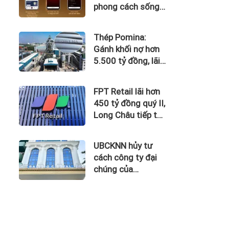
phong cách sống
tinh hoa với đặc
quyền hàng đầu
Thép Pomina:
Việt Nam
Gánh khối nợ hơn
5.500 tỷ đồng, lãi
vay nuốt trọn lợi
nhuận
FPT Retail lãi hơn
450 tỷ đồng quý II,
Long Châu tiếp tục
là động lực chính
UBCKNN hủy tư
cách công ty đại
chúng của
Bamboo Capital và
BCG Land