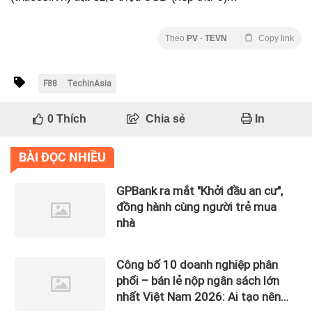
Theo
PV
-
TEVN
Copy link
F88
TechinAsia
0
Thích
Chia sẻ
In
BÀI ĐỌC NHIỀU
GPBank ra mắt "Khởi đầu an cư",
đồng hành cùng người trẻ mua
nhà
Công bố 10 doanh nghiệp phân
phối – bán lẻ nộp ngân sách lớn
nhất Việt Nam 2026: Ai tạo nên