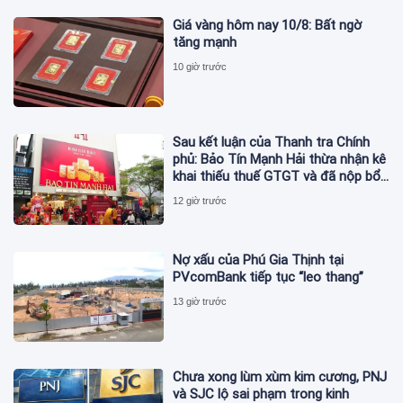
Giá vàng hôm nay 10/8: Bất ngờ
tăng mạnh
10 giờ trước
Sau kết luận của Thanh tra Chính
phủ: Bảo Tín Mạnh Hải thừa nhận kê
khai thiếu thuế GTGT và đã nộp bổ
sung
12 giờ trước
Nợ xấu của Phú Gia Thịnh tại
PVcomBank tiếp tục “leo thang”
13 giờ trước
Chưa xong lùm xùm kim cương, PNJ
và SJC lộ sai phạm trong kinh