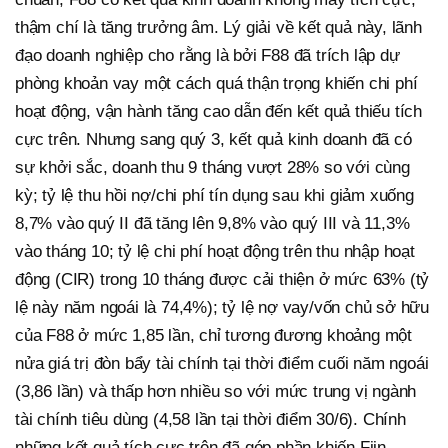
thậm chí là tăng trưởng âm. Lý giải về kết quả này, lãnh
đạo doanh nghiệp cho rằng là bởi F88 đã trích lập dự
phòng khoản vay một cách quá thận trọng khiến chi phí
hoạt động, vận hành tăng cao dẫn đến kết quả thiếu tích
cực trên. Nhưng sang quý 3, kết quả kinh doanh đã có
sự khởi sắc, doanh thu 9 tháng vượt 28% so với cùng
kỳ; tỷ lệ thu hồi nợ/chi phí tín dụng sau khi giảm xuống
8,7% vào quý II đã tăng lên 9,8% vào quý III và 11,3%
vào tháng 10; tỷ lệ chi phí hoạt động trên thu nhập hoạt
động (CIR) trong 10 tháng được cải thiện ở mức 63% (tỷ
lệ này năm ngoái là 74,4%); tỷ lệ nợ vay/vốn chủ sở hữu
của F88 ở mức 1,85 lần, chỉ tương đương khoảng một
nửa giá trị đòn bẩy tài chính tại thời điểm cuối năm ngoái
(3,86 lần) và thấp hơn nhiều so với mức trung vị ngành
tài chính tiêu dùng (4,58 lần tại thời điểm 30/6). Chính
những kết quả tích cực trên đã góp phần khiến Fiin