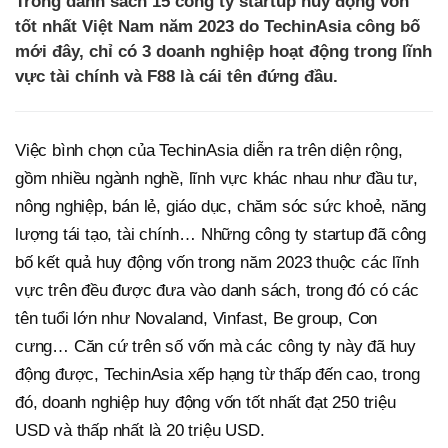
Trong danh sách 15 công ty startup huy động vốn
tốt nhất Việt Nam năm 2023 do TechinAsia công bố
mới đây, chỉ có 3 doanh nghiệp hoạt động trong lĩnh
vực tài chính và F88 là cái tên đứng đầu.
Việc bình chọn của TechinAsia diễn ra trên diện rộng,
gồm nhiều ngành nghề, lĩnh vực khác nhau như đầu tư,
nông nghiệp, bán lẻ, giáo dục, chăm sóc sức khoẻ, năng
lượng tái tạo, tài chính… Những công ty startup đã công
bố kết quả huy động vốn trong năm 2023 thuộc các lĩnh
vực trên đều được đưa vào danh sách, trong đó có các
tên tuổi lớn như Novaland, Vinfast, Be group, Con
cưng… Căn cứ trên số vốn mà các công ty này đã huy
động được, TechinAsia xếp hạng từ thấp đến cao, trong
đó, doanh nghiệp huy động vốn tốt nhất đạt 250 triệu
USD và thấp nhất là 20 triệu USD.