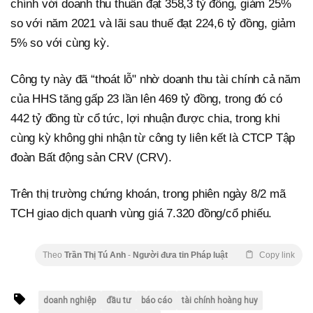
chính với doanh thu thuần đạt 358,3 tỷ đồng, giảm 25%
so với năm 2021 và lãi sau thuế đạt 224,6 tỷ đồng, giảm
5% so với cùng kỳ.
Công ty này đã “thoát lỗ" nhờ doanh thu tài chính cả năm
của HHS tăng gấp 23 lần lên 469 tỷ đồng, trong đó có
442 tỷ đồng từ cổ tức, lợi nhuận được chia, trong khi
cùng kỳ không ghi nhận từ công ty liên kết là CTCP Tập
đoàn Bất động sản CRV (CRV).
Trên thị trường chứng khoán, trong phiên ngày 8/2 mã
TCH giao dịch quanh vùng giá 7.320 đồng/cổ phiếu.
Theo
Trần Thị Tú Anh
-
Người đưa tin Pháp luật
Copy link
doanh nghiệp
đầu tư
báo cáo
tài chính hoàng huy