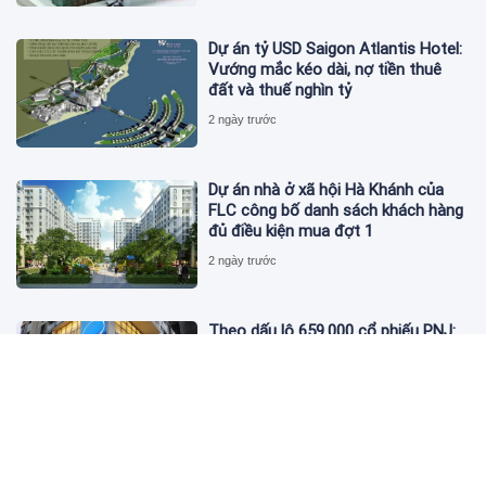
Dự án tỷ USD Saigon Atlantis Hotel:
Vướng mắc kéo dài, nợ tiền thuê
đất và thuế nghìn tỷ
2 ngày trước
Dự án nhà ở xã hội Hà Khánh của
FLC công bố danh sách khách hàng
đủ điều kiện mua đợt 1
2 ngày trước
Theo dấu lô 659.000 cổ phiếu PNJ:
Đi 1 vòng qua tài khoản tự doanh
hay 'chỉ là trùng hợp'?
2 ngày trước
Giá vàng hôm nay 5/8: Nhích nhẹ lấy