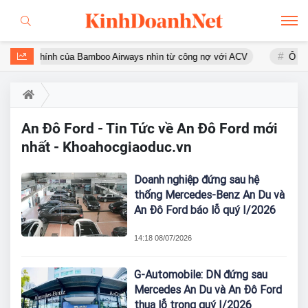
g lực tài chính của Bamboo Airways nhìn từ công nợ với ACV
Ô tô 
An Đô Ford - Tin Tức về An Đô Ford mới
nhất - Khoahocgiaoduc.vn
Doanh nghiệp đứng sau hệ
thống Mercedes-Benz An Du và
An Đô Ford báo lỗ quý I/2026
14:18 08/07/2026
G-Automobile: DN đứng sau
Mercedes An Du và An Đô Ford
thua lỗ trong quý I/2026