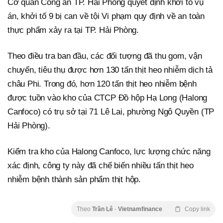
Cơ quan Công an TP. Hải Phòng quyết định khởi tố vụ
án, khởi tố 9 bị can về tội Vi phạm quy định về an toàn
thực phẩm xảy ra tại TP. Hải Phòng.
Theo điều tra ban đầu, các đối tượng đã thu gom, vận
chuyển, tiêu thụ được hơn 130 tấn thịt heo nhiễm dịch tả
châu Phi. Trong đó, hơn 120 tấn thịt heo nhiễm bệnh
được tuồn vào kho của CTCP Đồ hộp Hạ Long (Halong
Canfoco) có trụ sở tại 71 Lê Lai, phường Ngô Quyền (TP
Hải Phòng).
Kiểm tra kho của Halong Canfoco, lực lượng chức năng
xác định, công ty này đã chế biến nhiều tấn thịt heo
nhiễm bệnh thành sản phẩm thịt hộp.
Theo
Trần Lê
-
Vietnamfinance
Copy link