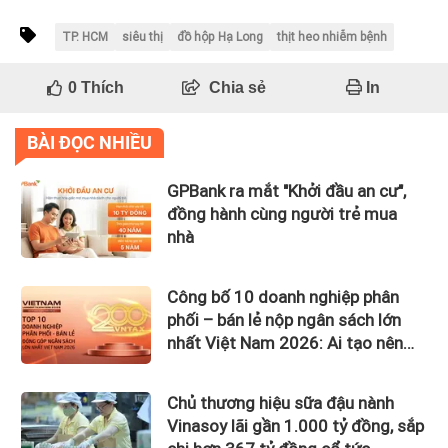
TP. HCM
siêu thị
đồ hộp Hạ Long
thịt heo nhiễm bệnh
0
Thích
Chia sẻ
In
BÀI ĐỌC NHIỀU
GPBank ra mắt "Khởi đầu an cư",
đồng hành cùng người trẻ mua
nhà
Công bố 10 doanh nghiệp phân
phối – bán lẻ nộp ngân sách lớn
nhất Việt Nam 2026: Ai tạo nên
gần 12.900 tỷ đồng?
Chủ thương hiệu sữa đậu nành
Vinasoy lãi gần 1.000 tỷ đồng, sắp