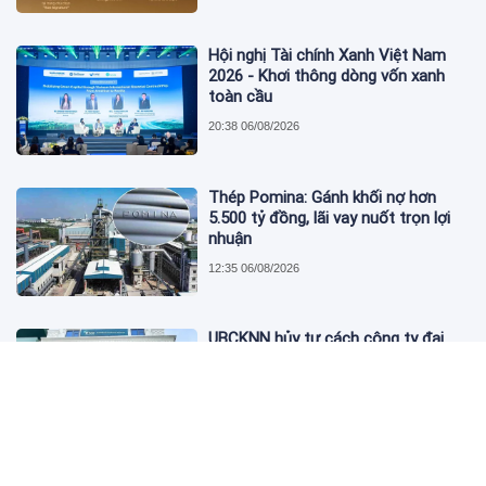
Hội nghị Tài chính Xanh Việt Nam
2026 - Khơi thông dòng vốn xanh
toàn cầu
20:38 06/08/2026
Thép Pomina: Gánh khối nợ hơn
5.500 tỷ đồng, lãi vay nuốt trọn lợi
nhuận
12:35 06/08/2026
UBCKNN hủy tư cách công ty đại
chúng của Bamboo Capital và BCG
Land
12:13 06/08/2026
FPT Retail lãi hơn 450 tỷ đồng quý II,