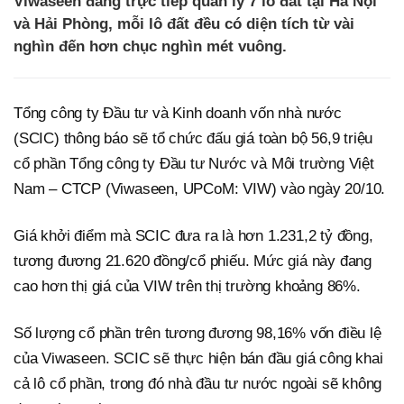
Viwaseen đang trực tiếp quản lý 7 lô đất tại Hà Nội
và Hải Phòng, mỗi lô đất đều có diện tích từ vài
nghìn đến hơn chục nghìn mét vuông.
Tổng công ty Đầu tư và Kinh doanh vốn nhà nước
(SCIC) thông báo sẽ tổ chức đấu giá toàn bộ 56,9 triệu
cổ phần Tổng công ty Đầu tư Nước và Môi trường Việt
Nam – CTCP (Viwaseen, UPCoM: VIW) vào ngày 20/10.
Giá khởi điểm mà SCIC đưa ra là hơn 1.231,2 tỷ đồng,
tương đương 21.620 đồng/cổ phiếu. Mức giá này đang
cao hơn thị giá của VIW trên thị trường khoảng 86%.
Số lượng cổ phần trên tương đương 98,16% vốn điều lệ
của Viwaseen. SCIC sẽ thực hiện bán đầu giá công khai
cả lô cổ phần, trong đó nhà đầu tư nước ngoài sẽ không