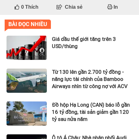
0
Thích
Chia sẻ
In
BÀI ĐỌC NHIỀU
Giá dầu thế giới tăng trên 3
USD/thùng
Từ 130 lên gần 2.700 tỷ đồng -
năng lực tài chính của Bamboo
Airways nhìn từ công nợ với ACV
Đồ hộp Hạ Long (CAN) báo lỗ gần
16 tỷ đồng, tài sản giảm gần 120
tỷ sau nửa năm
Ô tô Á Châu: Nhà phân phối Audi