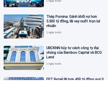
1 ngày trước
Thép Pomina: Gánh khối nợ hơn
5.500 tỷ đồng, lãi vay nuốt trọn lợi
nhuận
1 ngày trước
UBCKNN hủy tư cách công ty đại
chúng của Bamboo Capital và BCG
Land
1 ngày trước
FPT Retail lãi hơn 450 tỷ đồng quý II,
Long Châu tiếp tục là động lực
chính
2 ngày trước