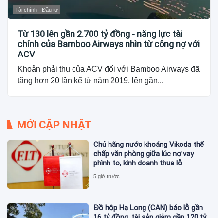
Tài chính - Đầu tư
Từ 130 lên gần 2.700 tỷ đồng - năng lực tài
chính của Bamboo Airways nhìn từ công nợ với
ACV
Khoản phải thu của ACV đối với Bamboo Airways đã
tăng hơn 20 lần kể từ năm 2019, lên gần...
MỚI CẬP NHẬT
Chủ hãng nước khoáng Vikoda thế
chấp văn phòng giữa lúc nợ vay
phình to, kinh doanh thua lỗ
5 giờ trước
Đồ hộp Hạ Long (CAN) báo lỗ gần
16 tỷ đồng, tài sản giảm gần 120 tỷ