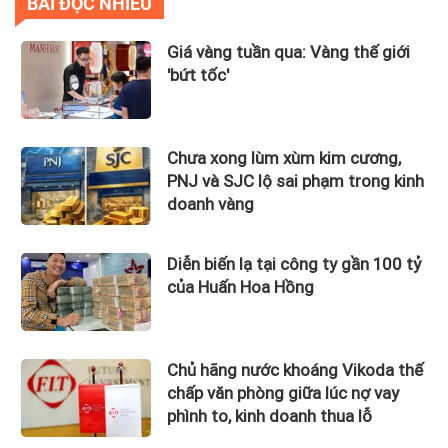
BÀI ĐỌC NHIỀU
Giá vàng tuần qua: Vàng thế giới
'bứt tốc'
Chưa xong lùm xùm kim cương,
PNJ và SJC lộ sai phạm trong kinh
doanh vàng
Diễn biến lạ tại công ty gần 100 tỷ
của Huấn Hoa Hồng
Chủ hãng nước khoáng Vikoda thế
chấp văn phòng giữa lúc nợ vay
phình to, kinh doanh thua lỗ