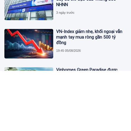
NHNN
3 ngày trước
VN-Index giảm nhẹ, khối ngoại vẫn
mạnh tay mua ròng gần 500 tỷ
đồng
19:45 05/08/2026
Vinhomes Green Paradise được
trao chứng nhận Thành phố Thông
minh dựa trên tiêu chuẩn toàn cầu
ISO 37122
19:40 05/08/2026
Bộ Y tế yêu cầu Shopee, Lazada
ngừng bán sản phẩm hỗ trợ giảm
cân Slimaura Care x3
14:27 05/08/2026