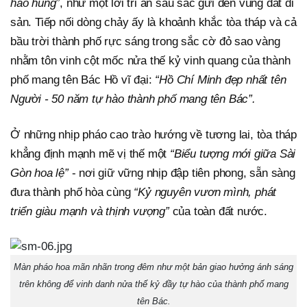
hào hùng”
, như một lời tri ân sâu sắc gửi đến vùng đất di
sản. Tiếp nối dòng chảy ấy là khoảnh khắc tòa tháp và cả
bầu trời thành phố rực sáng trong sắc cờ đỏ sao vàng
nhằm tôn vinh cột mốc nửa thế kỷ vinh quang của thành
phố mang tên Bác Hồ vĩ đại:
“Hồ Chí Minh đẹp nhất tên
Người - 50 năm tự hào thành phố mang tên Bác”.
Ở những nhịp pháo cao trào hướng về tương lai, tòa tháp
khẳng định mạnh mẽ vị thế một
“Biểu tượng mới giữa Sài
Gòn hoa lệ”
- nơi giữ vững nhịp đập tiên phong, sẵn sàng
đưa thành phố hòa cùng
“Kỷ nguyên vươn mình, phát
triển giàu mạnh và thịnh vượng”
của toàn đất nước.
Màn pháo hoa mãn nhãn trong đêm như một bản giao hưởng ánh sáng
trên không để vinh danh nửa thế kỷ đầy tự hào của thành phố mang
tên Bác.