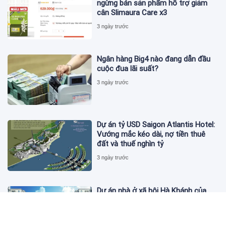
ngừng bán sản phẩm hỗ trợ giảm
cân Slimaura Care x3
3 ngày trước
Ngân hàng Big4 nào đang dẫn đầu
cuộc đua lãi suất?
3 ngày trước
Dự án tỷ USD Saigon Atlantis Hotel:
Vướng mắc kéo dài, nợ tiền thuê
đất và thuế nghìn tỷ
3 ngày trước
Dự án nhà ở xã hội Hà Khánh của
FLC công bố danh sách khách hàng
đủ điều kiện mua đợt 1
3 ngày trước