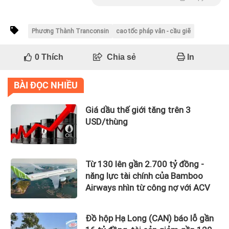
Phương Thành Tranconsin
cao tốc pháp vân - cầu giẽ
0
Thích
Chia sẻ
In
BÀI ĐỌC NHIỀU
Giá dầu thế giới tăng trên 3
USD/thùng
Từ 130 lên gần 2.700 tỷ đồng -
năng lực tài chính của Bamboo
Airways nhìn từ công nợ với ACV
Đồ hộp Hạ Long (CAN) báo lỗ gần