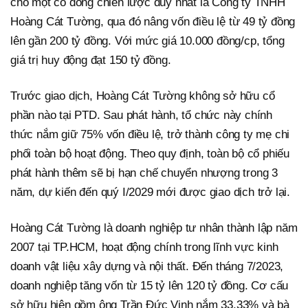
cho một cổ đông chiến lược duy nhất là Công ty TNHH
Hoàng Cát Tường, qua đó nâng vốn điều lệ từ 49 tỷ đồng
lên gần 200 tỷ đồng. Với mức giá 10.000 đồng/cp, tổng
giá trị huy động đạt 150 tỷ đồng.
Trước giao dịch, Hoàng Cát Tường không sở hữu cổ
phần nào tại PTD. Sau phát hành, tổ chức này chính
thức nắm giữ 75% vốn điều lệ, trở thành công ty mẹ chi
phối toàn bộ hoạt động. Theo quy định, toàn bộ cổ phiếu
phát hành thêm sẽ bị hạn chế chuyển nhượng trong 3
năm, dự kiến đến quý I/2029 mới được giao dịch trở lại.
Hoàng Cát Tường là doanh nghiệp tư nhân thành lập năm
2007 tại TP.HCM, hoạt động chính trong lĩnh vực kinh
doanh vật liệu xây dựng và nội thất. Đến tháng 7/2023,
doanh nghiệp tăng vốn từ 15 tỷ lên 120 tỷ đồng. Cơ cấu
sở hữu hiện gồm ông Trần Đức Vinh nắm 33,33% và bà