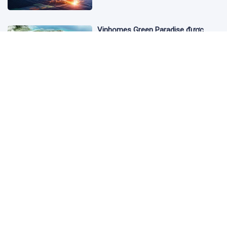
Vinhomes Green Paradise được
trao chứng nhận Thành phố Thông
minh dựa trên tiêu chuẩn toàn cầu
ISO 37122
19:40 05/08/2026
Bộ Y tế yêu cầu Shopee, Lazada
ngừng bán sản phẩm hỗ trợ giảm
cân Slimaura Care x3
14:27 05/08/2026
Ngân hàng Big4 nào đang dẫn đầu
cuộc đua lãi suất?
14:20 05/08/2026