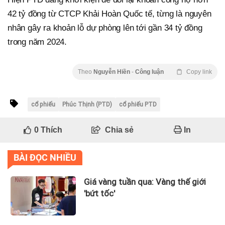
42 tỷ đồng từ CTCP Khải Hoàn Quốc tế, từng là nguyên
nhân gây ra khoản lỗ dự phòng lên tới gần 34 tỷ đồng
trong năm 2024.
Theo
Nguyễn Hiền
-
Công luận
Copy link
cổ phiếu
Phúc Thịnh (PTD)
cổ phiếu PTD
0
Thích
Chia sẻ
In
BÀI ĐỌC NHIỀU
Giá vàng tuần qua: Vàng thế giới
'bứt tốc'