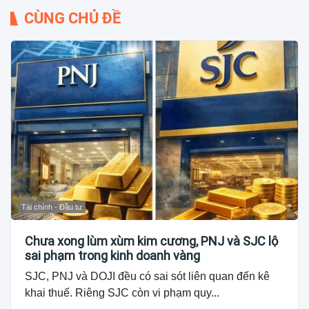
CÙNG CHỦ ĐỀ
Tài chính - Đầu tư
Chưa xong lùm xùm kim cương, PNJ và SJC lộ
sai phạm trong kinh doanh vàng
SJC, PNJ và DOJI đều có sai sót liên quan đến kê
khai thuế. Riêng SJC còn vi phạm quy...