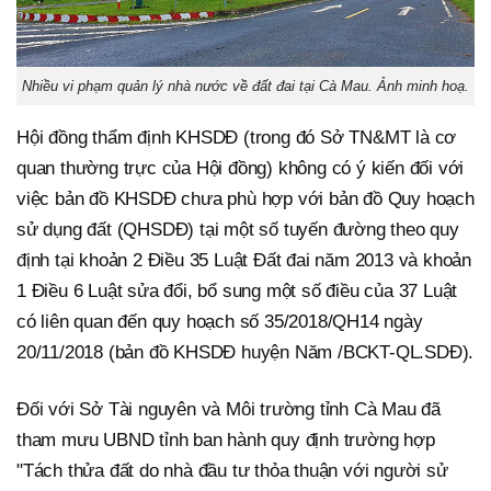
Nhiều vi phạm quản lý nhà nước về đất đai tại Cà Mau. Ảnh minh hoạ.
Hội đồng thẩm định KHSDĐ (trong đó Sở TN&MT là cơ
quan thường trực của Hội đồng) không có ý kiến đối với
việc bản đồ KHSDĐ chưa phù hợp với bản đồ Quy hoạch
sử dụng đất (QHSDĐ) tại một số tuyến đường theo quy
định tại khoản 2 Điều 35 Luật Đất đai năm 2013 và khoản
1 Điều 6 Luật sửa đổi, bổ sung một số điều của 37 Luật
có liên quan đến quy hoạch số 35/2018/QH14 ngày
20/11/2018 (bản đồ KHSDĐ huyện Năm /BCKT-QL.SDĐ).
Đối với Sở Tài nguyên và Môi trường tỉnh Cà Mau đã
tham mưu UBND tỉnh ban hành quy định trường hợp
"Tách thửa đất do nhà đầu tư thỏa thuận với người sử