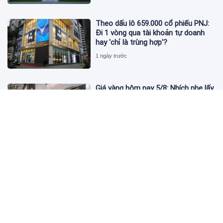
Theo dấu lô 659.000 cổ phiếu PNJ:
Đi 1 vòng qua tài khoản tự doanh
hay 'chỉ là trùng hợp'?
1 ngày trước
Giá vàng hôm nay 5/8: Nhích nhẹ lấy
đà phục hồi
1 ngày trước
Apec Mandala Wyndham Mũi Né bị
phạt 270 triệu đồng vì xả nước thải
vượt quy chuẩn
1 ngày trước
Đề nghị giải chấp hơn 530 căn hộ dự