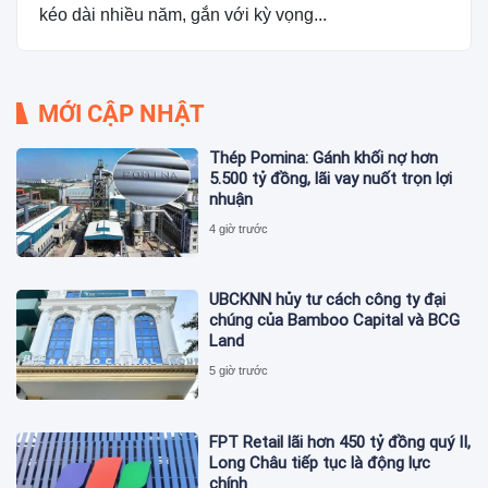
kéo dài nhiều năm, gắn với kỳ vọng...
MỚI CẬP NHẬT
Thép Pomina: Gánh khối nợ hơn
5.500 tỷ đồng, lãi vay nuốt trọn lợi
nhuận
4 giờ trước
UBCKNN hủy tư cách công ty đại
chúng của Bamboo Capital và BCG
Land
5 giờ trước
FPT Retail lãi hơn 450 tỷ đồng quý II,
Long Châu tiếp tục là động lực
chính