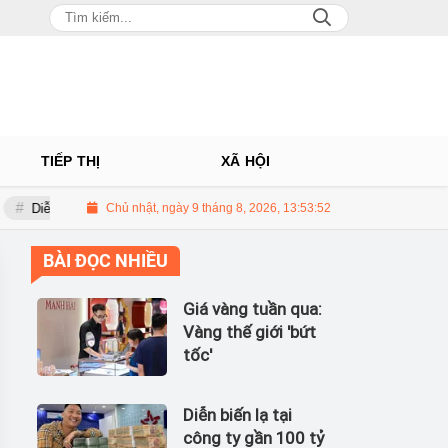
TIẾP THỊ
XÃ HỘI
Diễn biến lạ tại công ty gần 100 tỷ của Huấn Hoa Hồng
Chủ nhật, ngày 9 tháng 8, 2026, 13:53:52
Giá vàng 
BÀI ĐỌC NHIỀU
Giá vàng tuần qua:
Vàng thế giới 'bứt
tốc'
Diễn biến lạ tại
công ty gần 100 tỷ