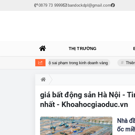
0879 73 9999
bandockdpl@gmail.com
THỊ TRƯỜNG
m cương, PNJ và SJC lộ sai phạm trong kinh doanh vàng
Thiên L
giá bất động sản Hà Nội - T
nhất - Khoahocgiaoduc.vn
Nhà đầ
ốc mi