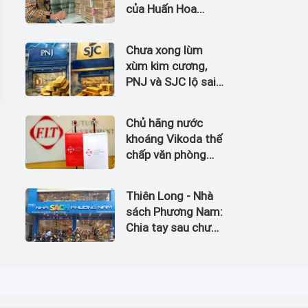
của Huấn Hoa
Hồng
Chưa xong lùm
xùm kim cương,
PNJ và SJC lộ sai
phạm trong kinh
doanh vàng
Chủ hãng nước
khoáng Vikoda thế
chấp văn phòng
giữa lúc nợ vay
phình to, kinh
Thiên Long - Nhà
doanh thua lỗ
sách Phương Nam:
Chia tay sau chưa
đầy 1 năm 'hợp
hôn'