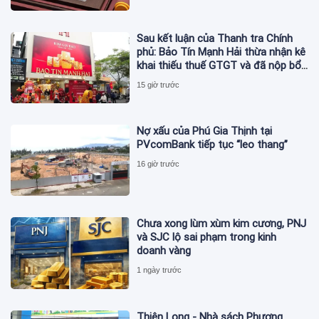
Sau kết luận của Thanh tra Chính
phủ: Bảo Tín Mạnh Hải thừa nhận kê
khai thiếu thuế GTGT và đã nộp bổ
sung
15 giờ trước
Nợ xấu của Phú Gia Thịnh tại
PVcomBank tiếp tục “leo thang”
16 giờ trước
Chưa xong lùm xùm kim cương, PNJ
và SJC lộ sai phạm trong kinh
doanh vàng
1 ngày trước
Thiên Long - Nhà sách Phương