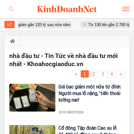
tài sản giảm gần 120 tỷ sau nửa năm
Từ 130 lên gần 2.700 tỷ đồng 
nhà đầu tư - Tin Tức về nhà đầu tư mới
nhất - Khoahocgiaoduc.vn
«
1
2
3
4
»
Giá bạc giảm một nửa từ đỉnh:
Người mua lỗ nặng, 'tiến thoái
lưỡng nan'
15:03 08/07/2026
Cổ đông Tập đoàn Cao su lỗ