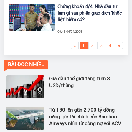
Chứng khoán 4/4: Nhà đầu tư
làm gì sau phiên giao dịch 'khốc
liệt' hiếm có?
09:45 04/04/2025
«
1
2
3
4
»
BÀI ĐỌC NHIỀU
Giá dầu thế giới tăng trên 3
USD/thùng
Từ 130 lên gần 2.700 tỷ đồng -
năng lực tài chính của Bamboo
Airways nhìn từ công nợ với ACV