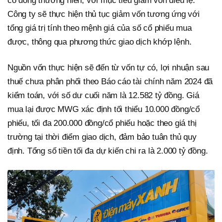
cổ đông thường niên, với mục tiêu giảm vốn điều lệ.
Công ty sẽ thực hiện thủ tục giảm vốn tương ứng với
tổng giá trị tính theo mệnh giá của số cổ phiếu mua
được, thông qua phương thức giao dịch khớp lệnh.
Nguồn vốn thực hiện sẽ đến từ vốn tự có, lợi nhuận sau
thuế chưa phân phối theo Báo cáo tài chính năm 2024 đã
kiểm toán, với số dư cuối năm là 12.582 tỷ đồng. Giá
mua lại được MWG xác định tối thiểu 10.000 đồng/cổ
phiếu, tối đa 200.000 đồng/cổ phiếu hoặc theo giá thị
trường tại thời điểm giao dịch, đảm bảo tuân thủ quy
định. Tổng số tiền tối đa dự kiến chi ra là 2.000 tỷ đồng.