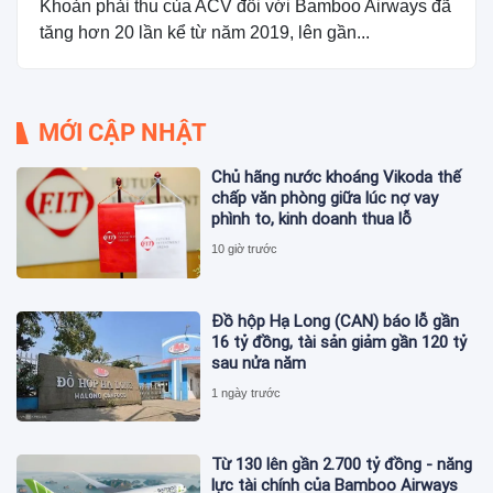
Khoản phải thu của ACV đối với Bamboo Airways đã
tăng hơn 20 lần kể từ năm 2019, lên gần...
MỚI CẬP NHẬT
Chủ hãng nước khoáng Vikoda thế
chấp văn phòng giữa lúc nợ vay
phình to, kinh doanh thua lỗ
10 giờ trước
Đồ hộp Hạ Long (CAN) báo lỗ gần
16 tỷ đồng, tài sản giảm gần 120 tỷ
sau nửa năm
1 ngày trước
Từ 130 lên gần 2.700 tỷ đồng - năng
lực tài chính của Bamboo Airways