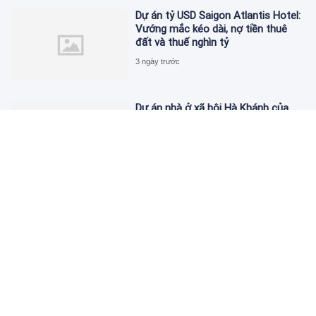
Dự án tỷ USD Saigon Atlantis Hotel:
Vướng mắc kéo dài, nợ tiền thuê
đất và thuế nghìn tỷ
3 ngày trước
Dự án nhà ở xã hội Hà Khánh của
FLC công bố danh sách khách hàng
đủ điều kiện mua đợt 1
3 ngày trước
Theo dấu lô 659.000 cổ phiếu PNJ:
Đi 1 vòng qua tài khoản tự doanh
hay 'chỉ là trùng hợp'?
3 ngày trước
Giá vàng hôm nay 5/8: Nhích nhẹ lấy
đà phục hồi