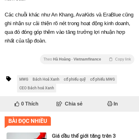
Các chuỗi khác như An Khang, AvaKids và EraBlue cũng
ghi nhận sự cải thiện rõ nét trong hoạt động kinh doanh,
qua đó đóng góp thêm vào tăng trưởng lợi nhuận hợp
nhất của tập đoàn.
Theo
Hà Hoàng
-
Vietnamfinance
Copy link
MWG
Bách Hoá Xanh
cổ phiếu quỹ
cổ phiếu MWG
CEO Bách hoá Xanh
0
Thích
Chia sẻ
In
BÀI ĐỌC NHIỀU
Giá dầu thế giới tăng trên 3