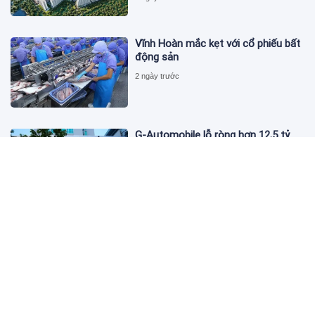
Vĩnh Hoàn mắc kẹt với cổ phiếu bất
động sản
2 ngày trước
G-Automobile lỗ ròng hơn 12,5 tỷ
đồng trong nửa đầu năm 2026
2 ngày trước
Giá dầu thế giới giảm trên 6% phiên
đầu tuần
2 ngày trước