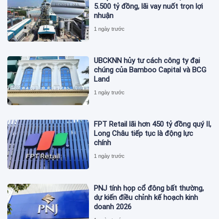
5.500 tỷ đồng, lãi vay nuốt trọn lợi
nhuận
1 ngày trước
UBCKNN hủy tư cách công ty đại
chúng của Bamboo Capital và BCG
Land
1 ngày trước
FPT Retail lãi hơn 450 tỷ đồng quý II,
Long Châu tiếp tục là động lực
chính
1 ngày trước
PNJ tính họp cổ đông bất thường,
dự kiến điều chỉnh kế hoạch kinh
doanh 2026