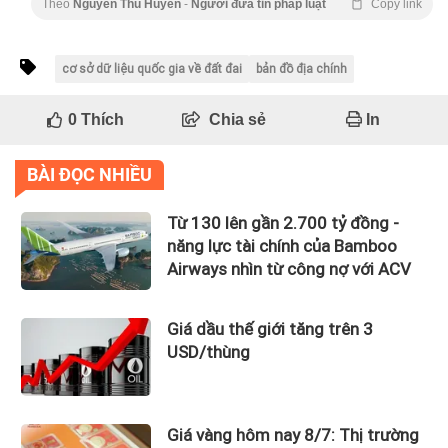
Theo
Nguyễn Thu Huyền
-
Người đưa tin pháp luật
Copy link
cơ sở dữ liệu quốc gia về đất đai
bản đồ địa chính
0
Thích
Chia sẻ
In
BÀI ĐỌC NHIỀU
Từ 130 lên gần 2.700 tỷ đồng -
năng lực tài chính của Bamboo
Airways nhìn từ công nợ với ACV
Giá dầu thế giới tăng trên 3
USD/thùng
Giá vàng hôm nay 8/7: Thị trường