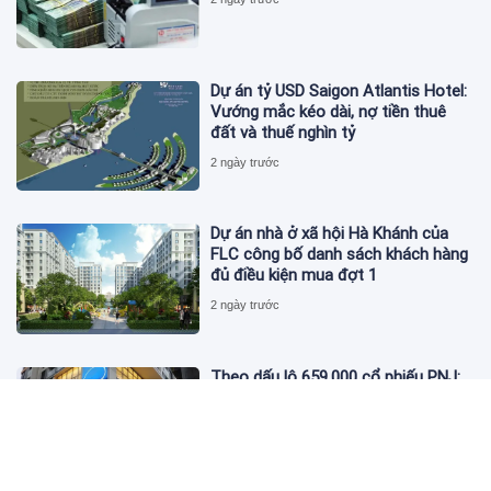
Dự án tỷ USD Saigon Atlantis Hotel:
Vướng mắc kéo dài, nợ tiền thuê
đất và thuế nghìn tỷ
2 ngày trước
Dự án nhà ở xã hội Hà Khánh của
FLC công bố danh sách khách hàng
đủ điều kiện mua đợt 1
2 ngày trước
Theo dấu lô 659.000 cổ phiếu PNJ:
Đi 1 vòng qua tài khoản tự doanh
hay 'chỉ là trùng hợp'?
2 ngày trước