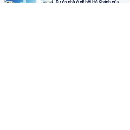
Dự án nhà ở xã hội Hà Khánh của
FLC công bố danh sách khách hàng
đủ điều kiện mua đợt 1
3 ngày trước
Theo dấu lô 659.000 cổ phiếu PNJ:
Đi 1 vòng qua tài khoản tự doanh
hay 'chỉ là trùng hợp'?
3 ngày trước
Giá vàng hôm nay 5/8: Nhích nhẹ lấy
đà phục hồi
3 ngày trước
Apec Mandala Wyndham Mũi Né bị
phạt 270 triệu đồng vì xả nước thải
vượt quy chuẩn