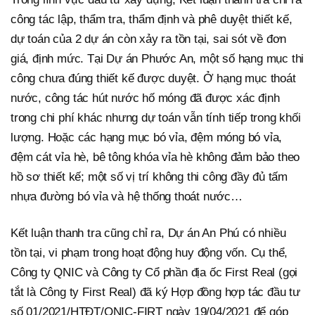
công tác lập, thẩm tra, thẩm định và phê duyệt thiết kế,
dự toán của 2 dự án còn xảy ra tồn tại, sai sót về đơn
giá, định mức. Tại Dự án Phước An, một số hạng mục thi
công chưa đúng thiết kế được duyệt. Ở hạng mục thoát
nước, công tác hút nước hố móng đã được xác định
trong chi phí khác nhưng dự toán vẫn tính tiếp trong khối
lượng. Hoặc các hạng mục bó vỉa, đệm móng bó vỉa,
đệm cát vỉa hè, bê tông khóa vỉa hè không đảm bảo theo
hồ sơ thiết kế; một số vị trí không thi công đầy đủ tấm
nhựa đường bó vỉa và hệ thống thoát nước…
Kết luận thanh tra cũng chỉ ra, Dự án An Phú có nhiều
tồn tại, vi phạm trong hoạt động huy động vốn. Cụ thể,
Công ty QNIC và Công ty Cổ phần địa ốc First Real (gọi
tắt là Công ty First Real) đã ký Hợp đồng hợp tác đầu tư
số 01/2021/HTĐT/QNIC-FIRT ngày 19/04/2021 để góp