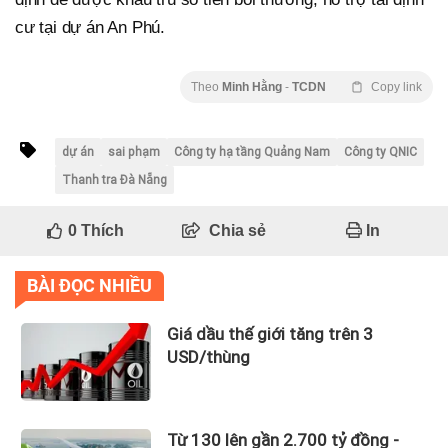
cư tại dự án An Phú.
Theo
Minh Hằng
-
TCDN
Copy link
dự án
sai phạm
Công ty hạ tầng Quảng Nam
Công ty QNIC
Thanh tra Đà Nẵng
0
Thích
Chia sẻ
In
BÀI ĐỌC NHIỀU
Giá dầu thế giới tăng trên 3
USD/thùng
Từ 130 lên gần 2.700 tỷ đồng -