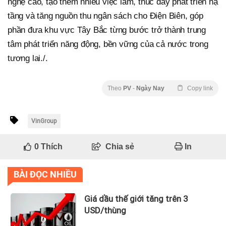
nghệ cao, tạo thêm nhiều việc làm, thúc đẩy phát triển hạ
tầng và tăng nguồn thu ngân sách cho Điện Biên, góp
phần đưa khu vực Tây Bắc từng bước trở thành trung
tâm phát triển năng động, bền vững của cả nước trong
tương lai./.
Theo
PV
-
Ngày Nay
Copy link
VinGroup
0
Thích
Chia sẻ
In
BÀI ĐỌC NHIỀU
Giá dầu thế giới tăng trên 3
USD/thùng