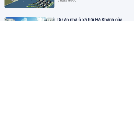
3 ngày trước
Dự án nhà ở xã hội Hà Khánh của
FLC công bố danh sách khách hàng
đủ điều kiện mua đợt 1
3 ngày trước
Theo dấu lô 659.000 cổ phiếu PNJ:
Đi 1 vòng qua tài khoản tự doanh
hay 'chỉ là trùng hợp'?
3 ngày trước
Giá vàng hôm nay 5/8: Nhích nhẹ lấy
đà phục hồi
3 ngày trước