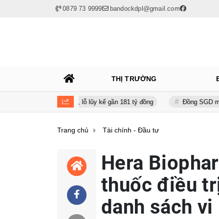
0879 73 9999
bandockdpl@gmail.com
THỊ TRƯỜNG
ơn 31 tỷ đồng, lỗ lũy kế gần 181 tỷ đồng
Đồng SGD mạnh lên, hàng 
Trang chủ
Tài chính - Đầu tư
Hera Biophar
thuốc điều t
danh sách v