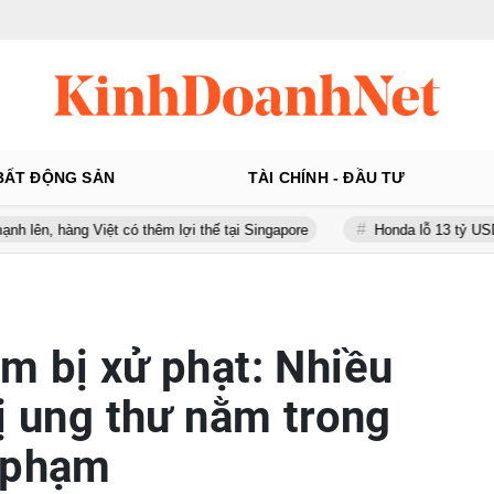
BẤT ĐỘNG SẢN
TÀI CHÍNH - ĐẦU TƯ
Việt có thêm lợi thế tại Singapore
Honda lỗ 13 tỷ USD từ xe điện t
m bị xử phạt: Nhiều
rị ung thư nằm trong
i phạm