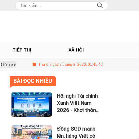
TIẾP THỊ
XÃ HỘI
rong hai năm tài chính
Thứ 6, ngày 7 tháng 8, 2026, 01:45:47
Lợi nhuận Viettel Post giảm 33% dù doanh 
BÀI ĐỌC NHIỀU
Hội nghị Tài chính
Xanh Việt Nam
2026 - Khơi thông
dòng vốn xanh
toàn cầu
Đồng SGD mạnh
lên, hàng Việt có