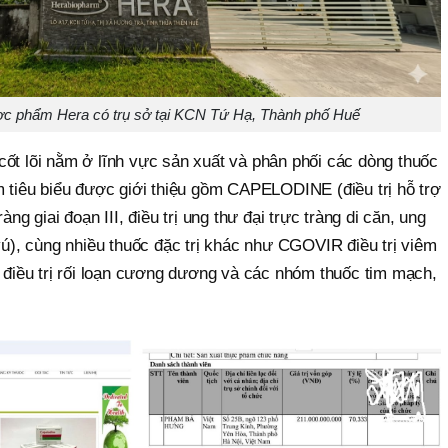
c phẩm Hera có trụ sở tại KCN Tứ Hạ, Thành phố Huế
cốt lõi nằm ở lĩnh vực sản xuất và phân phối các dòng thuốc
m tiêu biểu được giới thiệu gồm CAPELODINE (điều trị hỗ trợ
àng giai đoạn III, điều trị ung thư đại trực tràng di căn, ung
 vú), cùng nhiều thuốc đặc trị khác như CGOVIR điều trị viêm
iều trị rối loạn cương dương và các nhóm thuốc tim mạch,