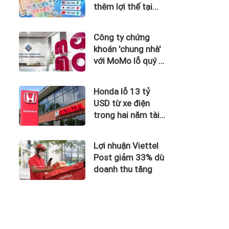
thêm lợi thế tại
Singapore
Công ty chứng
khoán 'chung nhà'
với MoMo lỗ quý II
hơn 31 tỷ đồng, lỗ
lũy kế gần 181 tỷ
Honda lỗ 13 tỷ
đồng
USD từ xe điện
trong hai năm tài
chính
Lợi nhuận Viettel
Post giảm 33% dù
doanh thu tăng