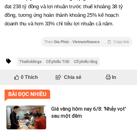
đạt 238 tỷ đồng và lợi nhuận trước thuế khoảng 38 tỷ
đồng, tương ứng hoàn thành khoảng 25% kế hoạch
doanh thu và hơn 33% chỉ tiêu lợi nhuận cả năm.
Theo
Gia Phúc
-
Vietnamfinance
Copy link
Thaiholdings
Cổ phiếu THD
Cổ phiếu tăng
0
Thích
Chia sẻ
In
BÀI ĐỌC NHIỀU
Giá vàng hôm nay 6/8: 'Nhảy vọt'
sau một đêm