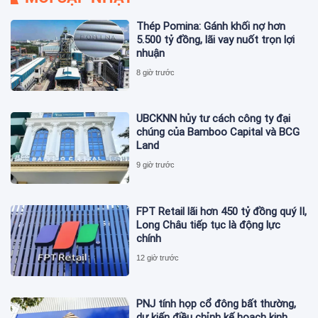
Thép Pomina: Gánh khối nợ hơn
5.500 tỷ đồng, lãi vay nuốt trọn lợi
nhuận
8 giờ trước
UBCKNN hủy tư cách công ty đại
chúng của Bamboo Capital và BCG
Land
9 giờ trước
FPT Retail lãi hơn 450 tỷ đồng quý II,
Long Châu tiếp tục là động lực
chính
12 giờ trước
PNJ tính họp cổ đông bất thường,
dự kiến điều chỉnh kế hoạch kinh