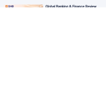
Global Banking & Finance Review
Awards vinh danh SHB là Ngân hàng
tiết kiệm tốt nhất Việt Nam năm
2026
3 ngày trước
Từ đầu tư đến tạo dòng tiền: Bước
chuyển của dự án điện gió lớn nhất
T&T Group tại Lào
3 ngày trước
Cảnh giác chiêu lừa mua, bán bạc
có giá "tốt bất thường" trên mạng
xã hội
3 ngày trước
Masterise Homes đồng hành cùng
khách hàng trên toàn quốc với giải