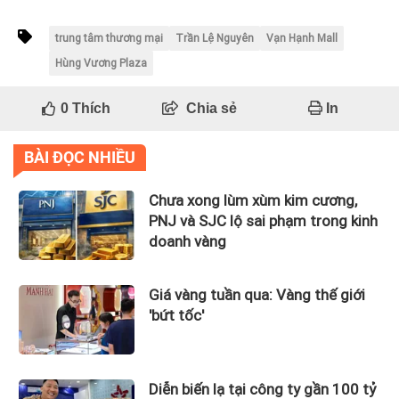
trung tâm thương mại
Trần Lệ Nguyên
Vạn Hạnh Mall
Hùng Vương Plaza
0
Thích
Chia sẻ
In
BÀI ĐỌC NHIỀU
Chưa xong lùm xùm kim cương,
PNJ và SJC lộ sai phạm trong kinh
doanh vàng
Giá vàng tuần qua: Vàng thế giới
'bứt tốc'
Diễn biến lạ tại công ty gần 100 tỷ