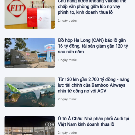
Chủ hãng nước khoáng Vikoda thế
chấp văn phòng giữa lúc nợ vay
phình to, kinh doanh thua lỗ
1 ngày trước
Đồ hộp Hạ Long (CAN) báo lỗ gần
16 tỷ đồng, tài sản giảm gần 120 tỷ
sau nửa năm
1 ngày trước
Từ 130 lên gần 2.700 tỷ đồng - năng
lực tài chính của Bamboo Airways
nhìn từ công nợ với ACV
2 ngày trước
Ô tô Á Châu: Nhà phân phối Audi tại
Việt Nam kinh doanh thua lỗ
2 ngày trước