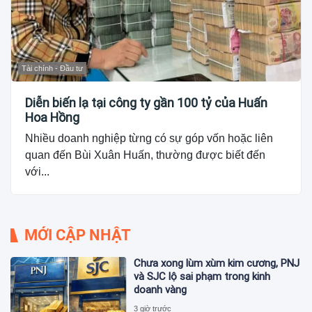
Tài chính - Đầu tư
Diễn biến lạ tại công ty gần 100 tỷ của Huấn
Hoa Hồng
Nhiều doanh nghiệp từng có sự góp vốn hoặc liên
quan đến Bùi Xuân Huấn, thường được biết đến
với...
MỚI CẬP NHẬT
Chưa xong lùm xùm kim cương, PNJ
và SJC lộ sai phạm trong kinh
doanh vàng
3 giờ trước