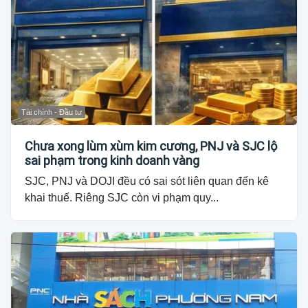
Tài chính - Đầu tư
Chưa xong lùm xùm kim cương, PNJ và SJC lộ
sai phạm trong kinh doanh vàng
SJC, PNJ và DOJI đều có sai sót liên quan đến kê
khai thuế. Riêng SJC còn vi phạm quy...