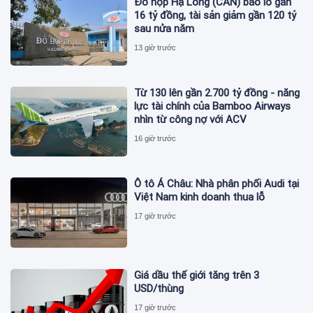
Đồ hộp Hạ Long (CAN) báo lỗ gần
16 tỷ đồng, tài sản giảm gần 120 tỷ
sau nửa năm
13 giờ trước
Từ 130 lên gần 2.700 tỷ đồng - năng
lực tài chính của Bamboo Airways
nhìn từ công nợ với ACV
16 giờ trước
Ô tô Á Châu: Nhà phân phối Audi tại
Việt Nam kinh doanh thua lỗ
17 giờ trước
Giá dầu thế giới tăng trên 3
USD/thùng
17 giờ trước