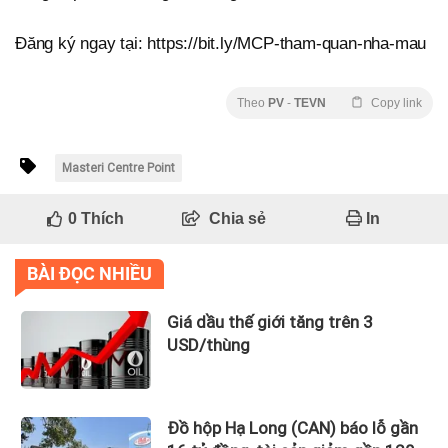
Đăng ký ngay tại: https://bit.ly/MCP-tham-quan-nha-mau
Theo
PV
-
TEVN
Copy link
Masteri Centre Point
0
Thích
Chia sẻ
In
BÀI ĐỌC NHIỀU
Giá dầu thế giới tăng trên 3
USD/thùng
Đồ hộp Hạ Long (CAN) báo lỗ gần