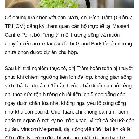
Có chung lựa chọn với anh Nam, chị Bích Trâm (Quận 7,
TP.HCM) đăng ký tham quan căn hộ thực tế tại Masteri
Centre Point bởi “ưng ý” môi trường sống và muốn
chuyển đến an cư tại đại đô thị Grand Park từ lâu nhưng
chưa chọn được dự án phù hợp.
Sau khi trải nghiệm thực tế, chị Trâm hoàn toàn bị thuyết
phục khi chiêm ngưỡng tiện ích đa lớp, không gian sống
sinh thái tại dự án. Chỉ cần bước chân khỏi căn hộ riêng,
chị thỏa sức tận hưởng chuỗi tiện ích 5 sao đẳng cấp
ngay dưới chân tòa nhà, không ngại yếu tố công cộng
nhờ khu compound. Cuối tuần, chị không cần tìm kiếm
chốn thư giãn ở bất kỳ nơi nào khác, vì tất cả đều kề cận
dự án. Vincom Megamall, đại công viên 36 Ha liền kề là
điểm đến lý tưởng để chị vui chơi giải trí cùng bạn bè.