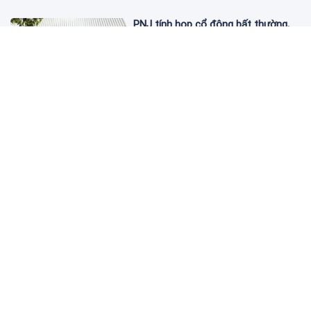
PNJ tính họp cổ đông bất thường,
dự kiến điều chỉnh kế hoạch kinh
doanh 2026
1 ngày trước
Giá vàng hôm nay 6/8: 'Nhảy vọt'
sau một đêm
1 ngày trước
Kim cương giảm giá sập sàn, chấp
nhận lỗ nặng vẫn khó thoát hàng
1 ngày trước
BVBank Thái Nguyên chưa thực hiện
đầy đủ chỉ đạo của Thống đốc