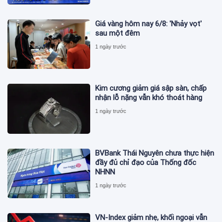
Giá vàng hôm nay 6/8: 'Nhảy vọt'
sau một đêm
1 ngày trước
Kim cương giảm giá sập sàn, chấp
nhận lỗ nặng vẫn khó thoát hàng
1 ngày trước
BVBank Thái Nguyên chưa thực hiện
đầy đủ chỉ đạo của Thống đốc
NHNN
1 ngày trước
VN-Index giảm nhẹ, khối ngoại vẫn