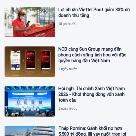
Lợi nhuận Viettel Post giảm 33% dù
doanh thu tăng
18 giờ trước
NCB cùng Sun Group mang đến
phong cách sống tinh hoa với đặc
quyền hàng đầu Việt Nam
1 ngày trước
Hội nghị Tài chính Xanh Việt Nam
2026 - Khơi thông dòng vốn xanh
toàn cầu
1 ngày trước
Thép Pomina: Gánh khối nợ hơn
5.500 tỷ đồng, lãi vay nuốt trọn lợi