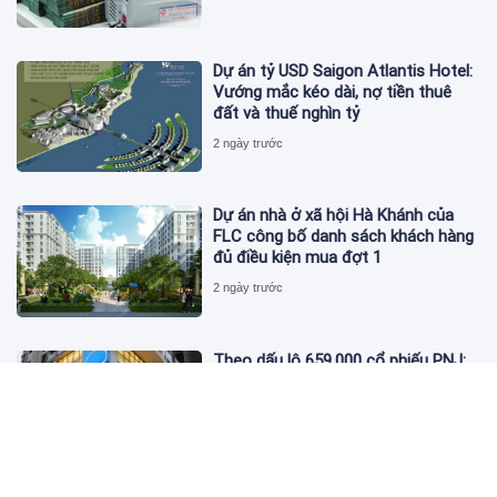
Dự án tỷ USD Saigon Atlantis Hotel:
Vướng mắc kéo dài, nợ tiền thuê
đất và thuế nghìn tỷ
2 ngày trước
Dự án nhà ở xã hội Hà Khánh của
FLC công bố danh sách khách hàng
đủ điều kiện mua đợt 1
2 ngày trước
Theo dấu lô 659.000 cổ phiếu PNJ:
Đi 1 vòng qua tài khoản tự doanh
hay 'chỉ là trùng hợp'?
2 ngày trước