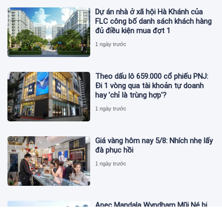
Dự án nhà ở xã hội Hà Khánh của
FLC công bố danh sách khách hàng
đủ điều kiện mua đợt 1
1 ngày trước
Theo dấu lô 659.000 cổ phiếu PNJ:
Đi 1 vòng qua tài khoản tự doanh
hay 'chỉ là trùng hợp'?
1 ngày trước
Giá vàng hôm nay 5/8: Nhích nhẹ lấy
đà phục hồi
1 ngày trước
Apec Mandala Wyndham Mũi Né bị
phạt 270 triệu đồng vì xả nước thải