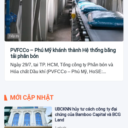
Tiếp thị
PVFCCo – Phú Mỹ khánh thành Hệ thống băng
tải phân bón
Ngày 29/7, tại TP. HCM, Tổng công ty Phân bón và
Hóa chất Dầu khí (PVFCCo – Phú Mỹ, HoSE:...
MỚI CẬP NHẬT
UBCKNN hủy tư cách công ty đại
chúng của Bamboo Capital và BCG
Land
1 giờ tới