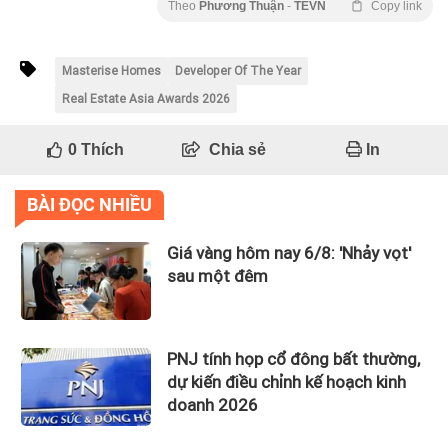
Theo
Phương Thuận
-
TEVN
Copy link
Masterise Homes
Developer Of The Year
Real Estate Asia Awards 2026
0
Thích
Chia sẻ
In
BÀI ĐỌC NHIỀU
Giá vàng hôm nay 6/8: 'Nhảy vọt'
sau một đêm
PNJ tính họp cổ đông bất thường,
dự kiến điều chỉnh kế hoạch kinh
doanh 2026