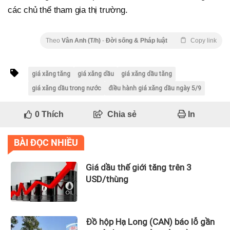
các chủ thể tham gia thị trường.
Theo
Vân Anh (T/h)
-
Đời sống & Pháp luật
Copy link
giá xăng tăng
giá xăng dầu
giá xăng dầu tăng
giá xăng dầu trong nước
điều hành giá xăng dầu ngày 5/9
0
Thích
Chia sẻ
In
BÀI ĐỌC NHIỀU
Giá dầu thế giới tăng trên 3
USD/thùng
Đồ hộp Hạ Long (CAN) báo lỗ gần