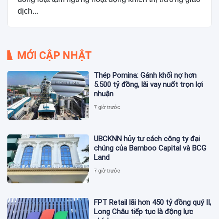
dịch...
MỚI CẬP NHẬT
Thép Pomina: Gánh khối nợ hơn
5.500 tỷ đồng, lãi vay nuốt trọn lợi
nhuận
7 giờ trước
UBCKNN hủy tư cách công ty đại
chúng của Bamboo Capital và BCG
Land
7 giờ trước
FPT Retail lãi hơn 450 tỷ đồng quý II,
Long Châu tiếp tục là động lực