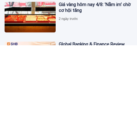
Giá vàng hôm nay 4/8: 'Nằm im' chờ
cơ hội tăng
2 ngày trước
Global Banking & Finance Review
Awards vinh danh SHB là Ngân hàng
tiết kiệm tốt nhất Việt Nam năm
2026
3 ngày trước
Từ đầu tư đến tạo dòng tiền: Bước
chuyển của dự án điện gió lớn nhất
T&T Group tại Lào
3 ngày trước
Cảnh giác chiêu lừa mua, bán bạc
có giá "tốt bất thường" trên mạng
xã hội