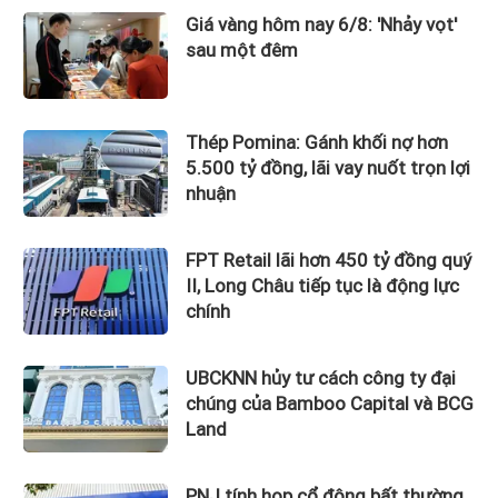
Giá vàng hôm nay 6/8: 'Nhảy vọt'
sau một đêm
Thép Pomina: Gánh khối nợ hơn
5.500 tỷ đồng, lãi vay nuốt trọn lợi
nhuận
FPT Retail lãi hơn 450 tỷ đồng quý
II, Long Châu tiếp tục là động lực
chính
UBCKNN hủy tư cách công ty đại
chúng của Bamboo Capital và BCG
Land
PNJ tính họp cổ đông bất thường,