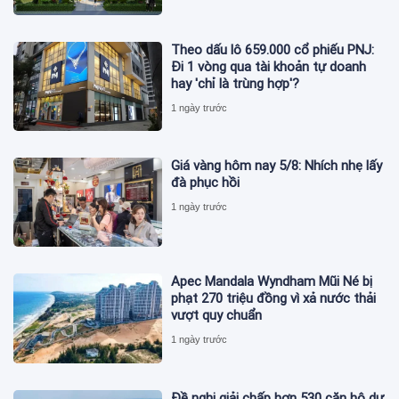
Theo dấu lô 659.000 cổ phiếu PNJ:
Đi 1 vòng qua tài khoản tự doanh
hay 'chỉ là trùng hợp'?
1 ngày trước
Giá vàng hôm nay 5/8: Nhích nhẹ lấy
đà phục hồi
1 ngày trước
Apec Mandala Wyndham Mũi Né bị
phạt 270 triệu đồng vì xả nước thải
vượt quy chuẩn
1 ngày trước
Đề nghị giải chấp hơn 530 căn hộ dự