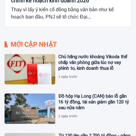
chỉnh kế hoạch kinh doanh 2026
Thay vì lấy ý kiến cổ đông bằng văn bản như kế
hoạch ban đầu, PNJ sẽ tổ chức Đại...
MỚI CẬP NHẬT
Chủ hãng nước khoáng Vikoda thế
chấp văn phòng giữa lúc nợ vay
phình to, kinh doanh thua lỗ
1 ngày trước
Đồ hộp Hạ Long (CAN) báo lỗ gần
16 tỷ đồng, tài sản giảm gần 120 tỷ
sau nửa năm
1 ngày trước
Từ 130 lên gần 2.700 tỷ đồng - năng