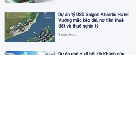
Dự án tỷ USD Saigon Atlantis Hotel:
Vướng mắc kéo dài, nợ tiền thuê
đất và thuế nghìn tỷ
3 ngày trước
Dự án nhà ở xã hội Hà Khánh của
FLC công bố danh sách khách hàng
đủ điều kiện mua đợt 1
3 ngày trước
Theo dấu lô 659.000 cổ phiếu PNJ:
Đi 1 vòng qua tài khoản tự doanh
hay 'chỉ là trùng hợp'?
3 ngày trước
Giá vàng hôm nay 5/8: Nhích nhẹ lấy