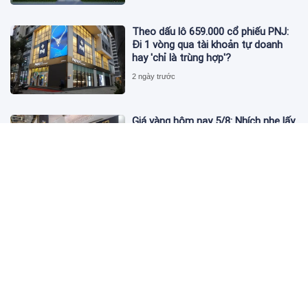
Theo dấu lô 659.000 cổ phiếu PNJ:
Đi 1 vòng qua tài khoản tự doanh
hay 'chỉ là trùng hợp'?
2 ngày trước
Giá vàng hôm nay 5/8: Nhích nhẹ lấy
đà phục hồi
2 ngày trước
Apec Mandala Wyndham Mũi Né bị
phạt 270 triệu đồng vì xả nước thải
vượt quy chuẩn
2 ngày trước
Đề nghị giải chấp hơn 530 căn hộ dự