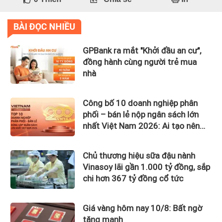
BÀI ĐỌC NHIỀU
GPBank ra mắt "Khởi đầu an cư",
đồng hành cùng người trẻ mua
nhà
Công bố 10 doanh nghiệp phân
phối – bán lẻ nộp ngân sách lớn
nhất Việt Nam 2026: Ai tạo nên
gần 12.900 tỷ đồng?
Chủ thương hiệu sữa đậu nành
Vinasoy lãi gần 1.000 tỷ đồng, sắp
chi hơn 367 tỷ đồng cổ tức
Giá vàng hôm nay 10/8: Bất ngờ
tăng mạnh