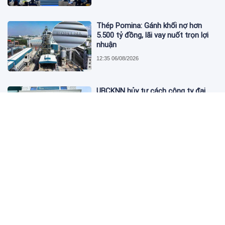
Thép Pomina: Gánh khối nợ hơn
5.500 tỷ đồng, lãi vay nuốt trọn lợi
nhuận
12:35 06/08/2026
UBCKNN hủy tư cách công ty đại
chúng của Bamboo Capital và BCG
Land
12:13 06/08/2026
FPT Retail lãi hơn 450 tỷ đồng quý II,
Long Châu tiếp tục là động lực
chính
09:18 06/08/2026
PNJ tính họp cổ đông bất thường,