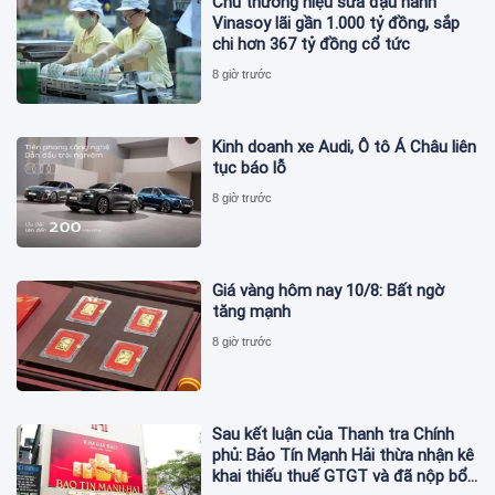
Chủ thương hiệu sữa đậu nành
Vinasoy lãi gần 1.000 tỷ đồng, sắp
chi hơn 367 tỷ đồng cổ tức
8 giờ trước
Kinh doanh xe Audi, Ô tô Á Châu liên
tục báo lỗ
8 giờ trước
Giá vàng hôm nay 10/8: Bất ngờ
tăng mạnh
8 giờ trước
Sau kết luận của Thanh tra Chính
phủ: Bảo Tín Mạnh Hải thừa nhận kê
khai thiếu thuế GTGT và đã nộp bổ