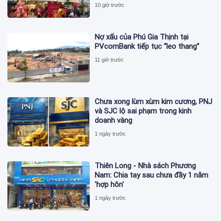
sung
10 giờ trước
Nợ xấu của Phú Gia Thịnh tại
PVcomBank tiếp tục “leo thang”
11 giờ trước
Chưa xong lùm xùm kim cương, PNJ
và SJC lộ sai phạm trong kinh
doanh vàng
1 ngày trước
Thiên Long - Nhà sách Phương
Nam: Chia tay sau chưa đầy 1 năm
'hợp hôn'
1 ngày trước