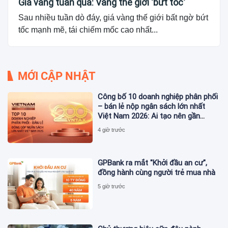
Giá vàng tuần qua: Vàng thế giới 'bứt tốc'
Sau nhiều tuần dò đáy, giá vàng thế giới bất ngờ bứt
tốc mạnh mẽ, tái chiếm mốc cao nhất...
MỚI CẬP NHẬT
Công bố 10 doanh nghiệp phân phối
– bán lẻ nộp ngân sách lớn nhất
Việt Nam 2026: Ai tạo nên gần
12.900 tỷ đồng?
4 giờ trước
GPBank ra mắt "Khởi đầu an cư",
đồng hành cùng người trẻ mua nhà
5 giờ trước