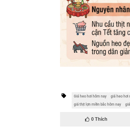
Giá heo hơi hôm nay
giá heo hơ
giá thịt lợn miền bắc hôm nay
giá
0
Thích