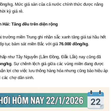
đồng/kg. Mức giá sàn của cả nước chính thức được nâng
ời kỳ giá rẻ.
Hải: Tăng đều trên diện rộng
ị trường miền Trung ghi nhận sắc xanh tăng giá tại hầu hết
ếp tục bám sát miền Bắc với giá
76.000 đồng/kg
.
thấp như Tây Nguyên (Lâm Đồng, Đắk Lắk) nay cũng đã
ồng/kg
. Sự chênh lệch giá giữa các vùng miền đang được
huận lợi cho việc lưu thông hàng hóa nhưng cũng báo hiệu áp
ại các chợ dân sinh.