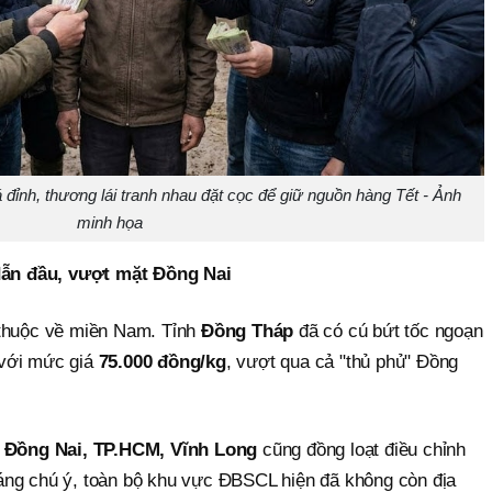
á đỉnh, thương lái tranh nhau đặt cọc để giữ nguồn hàng Tết - Ảnh
minh họa
ẫn đầu, vượt mặt Đồng Nai
 thuộc về miền Nam. Tỉnh
Đồng Tháp
đã có cú bứt tốc ngoạn
 với mức giá
75.000 đồng/kg
, vượt qua cả "thủ phủ" Đồng
ư
Đồng Nai, TP.HCM, Vĩnh Long
cũng đồng loạt điều chỉnh
áng chú ý, toàn bộ khu vực ĐBSCL hiện đã không còn địa