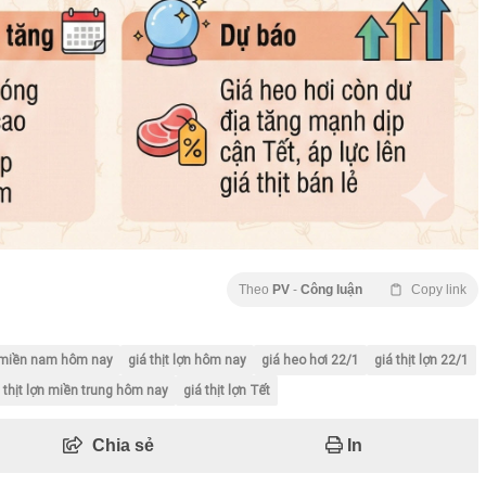
Theo
PV
-
Công luận
Copy link
i miền nam hôm nay
giá thịt lợn hôm nay
giá heo hơi 22/1
giá thịt lợn 22/1
 thịt lợn miền trung hôm nay
giá thịt lợn Tết
Chia sẻ
In