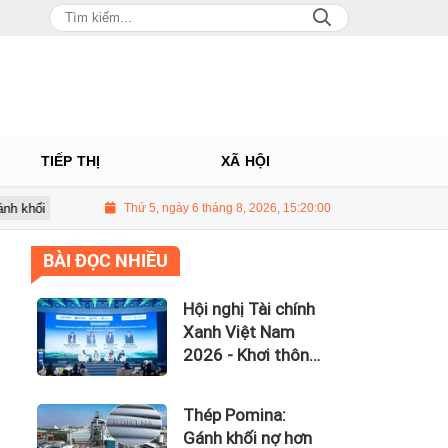
TIẾP THỊ
XÃ HỘI
0 tỷ đồng, lãi vay nuốt trọn lợi nhuận
Thứ 5, ngày 6 tháng 8, 2026, 15:20:01
UBCKNN hủy tư cách công t
BÀI ĐỌC NHIỀU
Hội nghị Tài chính
Xanh Việt Nam
2026 - Khơi thông
dòng vốn xanh
toàn cầu
Thép Pomina:
Gánh khối nợ hơn