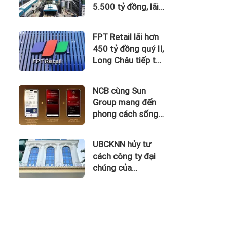
5.500 tỷ đồng, lãi
vay nuốt trọn lợi
nhuận
FPT Retail lãi hơn
450 tỷ đồng quý II,
Long Châu tiếp tục
là động lực chính
NCB cùng Sun
Group mang đến
phong cách sống
tinh hoa với đặc
quyền hàng đầu
UBCKNN hủy tư
Việt Nam
cách công ty đại
chúng của
Bamboo Capital và
BCG Land