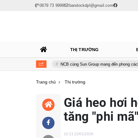
0879 73 9999
bandockdpl@gmail.com
THỊ TRƯỜNG
n cầu
NCB cùng Sun Group mang đến phong cách sống tinh hoa với
Trang chủ
Thị trường
Giá heo hơi 
tăng "phi mã"
10:13 22/01/2026