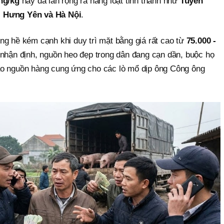
ng/kg
nay đã lan rộng ra hàng loạt tỉnh thành như
Tuyên
, Hưng Yên và Hà Nội
.
ng hề kém cạnh khi duy trì mặt bằng giá rất cao từ
75.000 -
i nhận định, nguồn heo đẹp trong dân đang cạn dần, buộc họ
ảo nguồn hàng cung ứng cho các lò mổ dịp ông Công ông