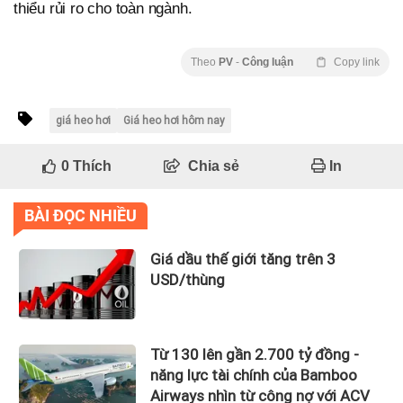
thiểu rủi ro cho toàn ngành.
Theo
PV
-
Công luận
Copy link
giá heo hơi
Giá heo hơi hôm nay
0
Thích
Chia sẻ
In
BÀI ĐỌC NHIỀU
Giá dầu thế giới tăng trên 3
USD/thùng
Từ 130 lên gần 2.700 tỷ đồng -
năng lực tài chính của Bamboo
Airways nhìn từ công nợ với ACV