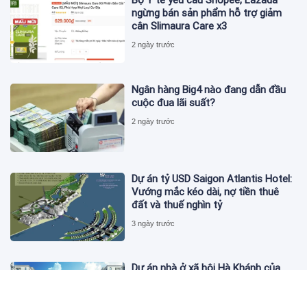
Bộ Y tế yêu cầu Shopee, Lazada
ngừng bán sản phẩm hỗ trợ giảm
cân Slimaura Care x3
2 ngày trước
Ngân hàng Big4 nào đang dẫn đầu
cuộc đua lãi suất?
2 ngày trước
Dự án tỷ USD Saigon Atlantis Hotel:
Vướng mắc kéo dài, nợ tiền thuê
đất và thuế nghìn tỷ
3 ngày trước
Dự án nhà ở xã hội Hà Khánh của
FLC công bố danh sách khách hàng
đủ điều kiện mua đợt 1