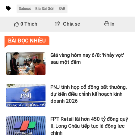
Sabeco
Bia Sài Gòn
SAB
0
Thích
Chia sẻ
In
BÀI ĐỌC NHIỀU
Giá vàng hôm nay 6/8: 'Nhảy vọt'
sau một đêm
PNJ tính họp cổ đông bất thường,
dự kiến điều chỉnh kế hoạch kinh
doanh 2026
FPT Retail lãi hơn 450 tỷ đồng quý
II, Long Châu tiếp tục là động lực
chính