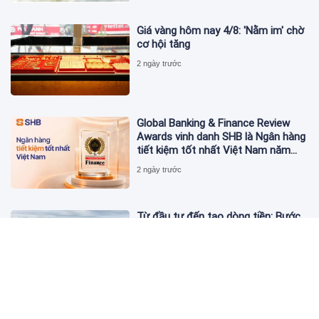
Giá vàng hôm nay 4/8: 'Nằm im' chờ
cơ hội tăng
2 ngày trước
Global Banking & Finance Review
Awards vinh danh SHB là Ngân hàng
tiết kiệm tốt nhất Việt Nam năm
2026
2 ngày trước
Từ đầu tư đến tạo dòng tiền: Bước
chuyển của dự án điện gió lớn nhất
T&T Group tại Lào
2 ngày trước
Cảnh giác chiêu lừa mua, bán bạc