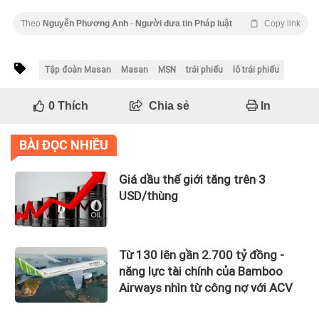
Theo
Nguyễn Phương Anh
-
Người đưa tin Pháp luật
Copy link
Tập đoàn Masan
Masan
MSN
trái phiếu
lô trái phiếu
0
Thích
Chia sẻ
In
BÀI ĐỌC NHIỀU
Giá dầu thế giới tăng trên 3
USD/thùng
Từ 130 lên gần 2.700 tỷ đồng -
năng lực tài chính của Bamboo
Airways nhìn từ công nợ với ACV