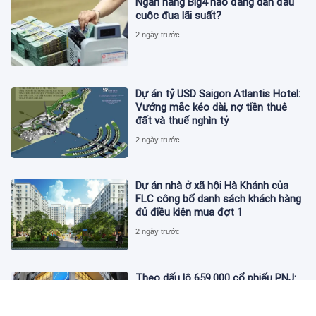
Ngân hàng Big4 nào đang dẫn đầu
cuộc đua lãi suất?
2 ngày trước
Dự án tỷ USD Saigon Atlantis Hotel:
Vướng mắc kéo dài, nợ tiền thuê
đất và thuế nghìn tỷ
2 ngày trước
Dự án nhà ở xã hội Hà Khánh của
FLC công bố danh sách khách hàng
đủ điều kiện mua đợt 1
2 ngày trước
Theo dấu lô 659.000 cổ phiếu PNJ:
Đi 1 vòng qua tài khoản tự doanh
hay 'chỉ là trùng hợp'?