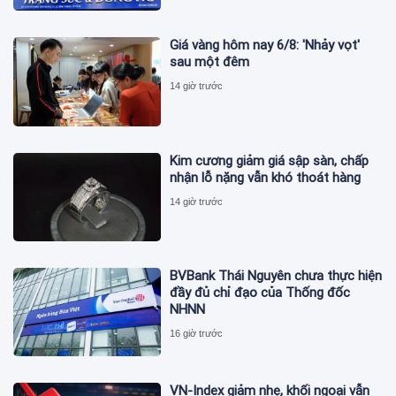
Giá vàng hôm nay 6/8: 'Nhảy vọt'
sau một đêm
14 giờ trước
Kim cương giảm giá sập sàn, chấp
nhận lỗ nặng vẫn khó thoát hàng
14 giờ trước
BVBank Thái Nguyên chưa thực hiện
đầy đủ chỉ đạo của Thống đốc
NHNN
16 giờ trước
VN-Index giảm nhẹ, khối ngoại vẫn