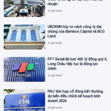
nhuận
10 giờ trước
UBCKNN hủy tư cách công ty đại
chúng của Bamboo Capital và BCG
Land
11 giờ trước
FPT Retail lãi hơn 450 tỷ đồng quý II,
Long Châu tiếp tục là động lực
chính
13 giờ trước
PNJ tính họp cổ đông bất thường,
dự kiến điều chỉnh kế hoạch kinh
doanh 2026
14 giờ trước