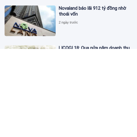
Novaland báo lãi 912 tỷ đồng nhờ
thoái vốn
2 ngày trước
LICOGI 18: Qua nửa năm doanh thu
vượt 2.400 tỷ, bất động sản chỉ góp
3,8%
2 ngày trước
Giá vàng hôm nay 4/8: 'Nằm im' chờ
cơ hội tăng
2 ngày trước
Global Banking & Finance Review
Awards vinh danh SHB là Ngân hàng