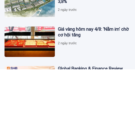
3,8%
2 ngày trước
Giá vàng hôm nay 4/8: 'Nằm im' chờ
cơ hội tăng
2 ngày trước
Global Banking & Finance Review
Awards vinh danh SHB là Ngân hàng
tiết kiệm tốt nhất Việt Nam năm
2026
3 ngày trước
Từ đầu tư đến tạo dòng tiền: Bước
chuyển của dự án điện gió lớn nhất
T&T Group tại Lào
3 ngày trước