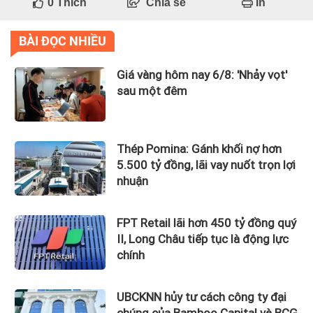
0
Thích
Chia sẻ
In
BÀI ĐỌC NHIỀU
Giá vàng hôm nay 6/8: 'Nhảy vọt'
sau một đêm
Thép Pomina: Gánh khối nợ hơn
5.500 tỷ đồng, lãi vay nuốt trọn lợi
nhuận
FPT Retail lãi hơn 450 tỷ đồng quý
II, Long Châu tiếp tục là động lực
chính
UBCKNN hủy tư cách công ty đại
chúng của Bamboo Capital và BCG