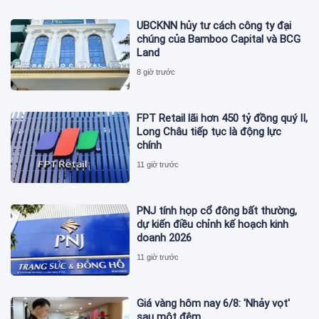
UBCKNN hủy tư cách công ty đại
chúng của Bamboo Capital và BCG
Land
8 giờ trước
FPT Retail lãi hơn 450 tỷ đồng quý II,
Long Châu tiếp tục là động lực
chính
11 giờ trước
PNJ tính họp cổ đông bất thường,
dự kiến điều chỉnh kế hoạch kinh
doanh 2026
11 giờ trước
Giá vàng hôm nay 6/8: 'Nhảy vọt'
sau một đêm