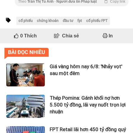
Theo
Trần Thị Tú Anh
-
Người đưa tin Pháp luật
Copy link
cổ phiếu
chứng khoán
đầu tư
fpt
cổ phiếu FPT
0
Thích
Chia sẻ
In
BÀI ĐỌC NHIỀU
Giá vàng hôm nay 6/8: 'Nhảy vọt'
sau một đêm
Thép Pomina: Gánh khối nợ hơn
5.500 tỷ đồng, lãi vay nuốt trọn lợi
nhuận
FPT Retail lãi hơn 450 tỷ đồng quý