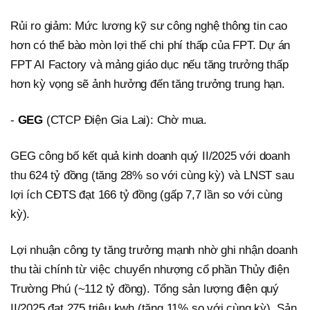
Rủi ro giảm: Mức lương kỹ sư công nghệ thông tin cao
hơn có thể bào mòn lợi thế chi phí thấp của FPT. Dự án
FPT AI Factory và mảng giáo dục nếu tăng trưởng thấp
hơn kỳ vọng sẽ ảnh hưởng đến tăng trưởng trung hạn.
-
GEG
(CTCP Điện Gia Lai): Chờ mua.
GEG công bố kết quả kinh doanh quý II/2025 với doanh
thu 624 tỷ đồng (tăng 28% so với cùng kỳ) và LNST sau
lợi ích CĐTS đạt 166 tỷ đồng (gấp 7,7 lần so với cùng
kỳ).
Lợi nhuận công ty tăng trưởng mạnh nhờ ghi nhận doanh
thu tài chính từ việc chuyển nhượng cổ phần Thủy điện
Trường Phú (~112 tỷ đồng). Tổng sản lượng điện quý
II/2025 đạt 275 triệu kwh (tăng 11% so với cùng kỳ). Sản