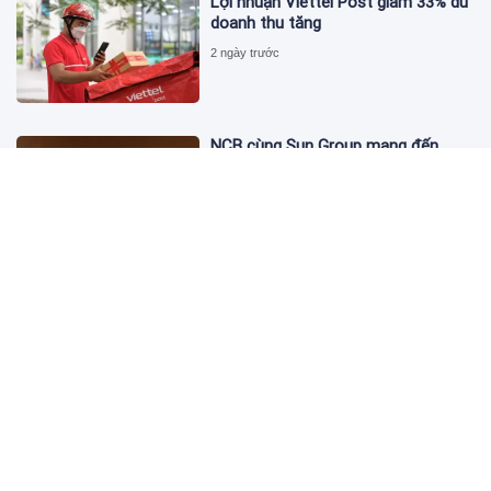
Lợi nhuận Viettel Post giảm 33% dù
doanh thu tăng
2 ngày trước
NCB cùng Sun Group mang đến
phong cách sống tinh hoa với đặc
quyền hàng đầu Việt Nam
3 ngày trước
Hội nghị Tài chính Xanh Việt Nam
2026 - Khơi thông dòng vốn xanh
toàn cầu
3 ngày trước
Thép Pomina: Gánh khối nợ hơn
5.500 tỷ đồng, lãi vay nuốt trọn lợi
nhuận