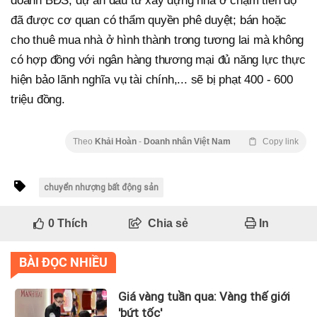
doanh BĐS, dự án đầu tư xây dựng nhà ở chậm tiến độ
đã được cơ quan có thẩm quyền phê duyệt; bán hoặc
cho thuê mua nhà ở hình thành trong tương lai mà không
có hợp đồng với ngân hàng thương mại đủ năng lực thực
hiện bảo lãnh nghĩa vụ tài chính,... sẽ bị phạt 400 - 600
triệu đồng.
Theo
Khải Hoàn
-
Doanh nhân Việt Nam
Copy link
chuyển nhượng bất động sản
0
Thích
Chia sẻ
In
BÀI ĐỌC NHIỀU
Giá vàng tuần qua: Vàng thế giới
'bứt tốc'