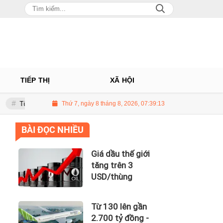
TIẾP THỊ
XÃ HỘI
0 lên gần 2.700 tỷ đồng - năng lực tài chính của Bamboo Airways nhìn từ 
Thứ 7, ngày 8 tháng 8, 2026, 07:39:14
BÀI ĐỌC NHIỀU
Giá dầu thế giới
tăng trên 3
USD/thùng
Từ 130 lên gần
2.700 tỷ đồng -