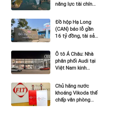
năng lực tài chính
của Bamboo
Airways nhìn từ
Đồ hộp Hạ Long
công nợ với ACV
(CAN) báo lỗ gần
16 tỷ đồng, tài sản
giảm gần 120 tỷ
sau nửa năm
Ô tô Á Châu: Nhà
phân phối Audi tại
Việt Nam kinh
doanh thua lỗ
Chủ hãng nước
khoáng Vikoda thế
chấp văn phòng
giữa lúc nợ vay
phình to, kinh
doanh thua lỗ