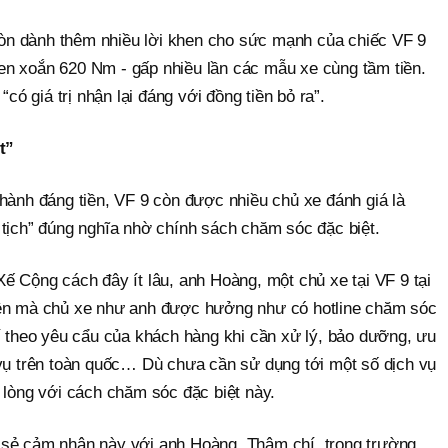
n dành thêm nhiều lời khen cho sức mạnh của chiếc VF 9
n xoắn 620 Nm - gấp nhiều lần các mẫu xe cùng tầm tiền.
“có giá trị nhận lại đáng với đồng tiền bỏ ra”.
t”
hành đáng tiền, VF 9 còn được nhiều chủ xe đánh giá là
 tịch” đúng nghĩa nhờ chính sách chăm sóc đặc biệt.
ế Cộng cách đây ít lâu, anh Hoàng, một chủ xe tại VF 9 tại
yền mà chủ xe như anh được hưởng như có hotline chăm sóc
í theo yêu cẩu của khách hàng khi cần xử lý, bảo dưỡng, ưu
 vụ trên toàn quốc… Dù chưa cần sử dụng tới một số dịch vụ
 lòng với cách chăm sóc đặc biệt này.
 sẻ cảm nhận này với anh Hoàng. Thậm chí, trong trường