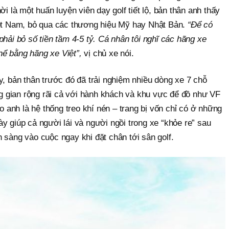
ời là một huấn luyện viên dạy golf tiết lộ, bản thân anh thấy
iệt Nam, bỏ qua các thương hiệu Mỹ hay Nhật Bản.
“Để có
phải bỏ số tiền tầm 4-5 tỷ. Cá nhân tôi nghĩ các hãng xe
hể bằng hãng xe Việt”,
vị chủ xe nói.
y, bản thân trước đó đã trải nghiệm nhiều dòng xe 7 chỗ
 gian rộng rãi cả với hành khách và khu vực để đồ như VF
eo anh là hệ thống treo khí nén – trang bị vốn chỉ có ở những
y giúp cả người lái và người ngồi trong xe “khỏe re” sau
 sàng vào cuộc ngay khi đặt chân tới sân golf.