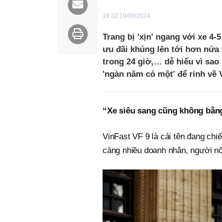
19:32 19/09/2024
Trang bị 'xịn' ngang với xe 4-
ưu đãi khủng lên tới hơn nửa 
trong 24 giờ,… dễ hiểu vì sa
'ngàn năm có một' để rinh về 
“Xe siêu sang cũng không bằn
VinFast VF 9 là cái tên đang chiế
càng nhiều doanh nhân, người nổi