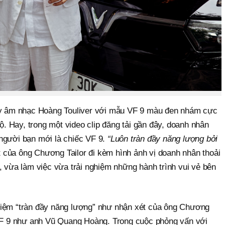
hủy âm nhạc Hoàng Touliver với mẫu VF 9 màu đen nhám cực
 Hay, trong một video clip đăng tải gần đây, doanh nhân
người bạn mới là chiếc VF 9.
“Luôn tràn đầy năng lượng bởi
t của ông Chương Tailor đi kèm hình ảnh vị doanh nhân thoải
, vừa làm việc vừa trải nghiệm những hành trình vui vẻ bên
hiệm “tràn đầy năng lượng” như nhận xét của ông Chương
 VF 9 như anh Vũ Quang Hoàng. Trong cuộc phỏng vấn với