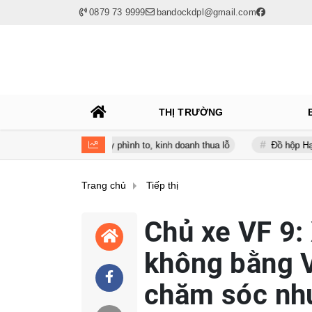
0879 73 9999
bandockdpl@gmail.com
THỊ TRƯỜNG
ữa lúc nợ vay phình to, kinh doanh thua lỗ
Đồ hộp Hạ Long (CAN) 
Trang chủ
Tiếp thị
Chủ xe VF 9:
không bằng V
chăm sóc như 