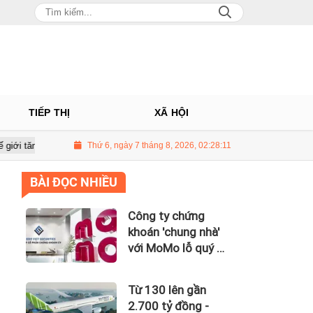
TIẾP THỊ
XÃ HỘI
trên 3 USD/thùng
Thứ 6, ngày 7 tháng 8, 2026, 02:28:12
Giá vàng hôm nay 8/7: Thị trường lặng sóng
BÀI ĐỌC NHIỀU
Công ty chứng
khoán 'chung nhà'
với MoMo lỗ quý II
hơn 31 tỷ đồng, lỗ
lũy kế gần 181 tỷ
Từ 130 lên gần
đồng
2.700 tỷ đồng -