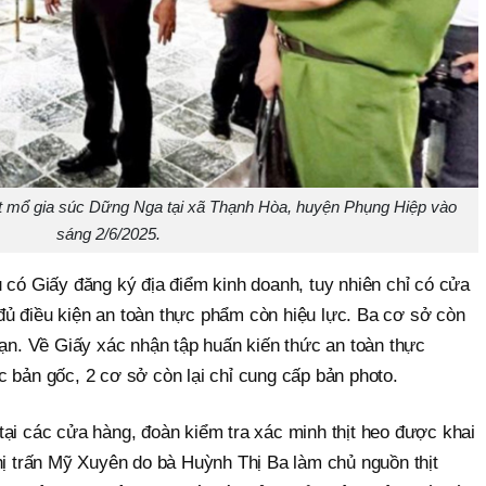
giết mổ gia súc Dững Nga tại xã Thạnh Hòa, huyện Phụng Hiệp vào
sáng 2/6/2025.
 có Giấy đăng ký địa điểm kinh doanh, tuy nhiên chỉ có cửa
ủ điều kiện an toàn thực phẩm còn hiệu lực. Ba cơ sở còn
hạn. Về Giấy xác nhận tập huấn kiến thức an toàn thực
 bản gốc, 2 cơ sở còn lại chỉ cung cấp bản photo.
tại các cửa hàng, đoàn kiểm tra xác minh thịt heo được khai
hị trấn Mỹ Xuyên do bà Huỳnh Thị Ba làm chủ nguồn thịt