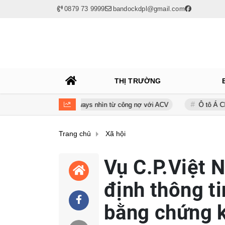
0879 73 9999
bandockdpl@gmail.com
THỊ TRƯỜNG
 của Bamboo Airways nhìn từ công nợ với ACV
Ô tô Á Châu: Nhà phân
Trang chủ
Xã hội
Vụ C.P.Việt 
định thông t
bằng chứng 