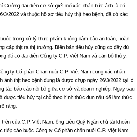
hí Cường đại diện cơ sở giết mổ xác nhận bức ảnh là có
/3/2022 và thuộc hồ sơ tiêu hủy thịt heo bệnh, đã có xác
ắt buộc trong xử lý thực phẩm không đảm bảo an toàn, hoàn
g cấp thịt ra thị trường. Biên bản tiêu hủy cũng có đầy đủ
ong đó có đại diện Công ty C.P. Việt Nam và cán bộ thú y.
ông ty Cổ phần Chăn nuôi C.P. Việt Nam cũng xác nhận
nh ảnh thịt heo bệnh đúng là được chụp ngày 26/3/2022 tại lò
 tác báo cáo nội bộ giữa cơ sở và doanh nghiệp. Ngay sau
 đã được tiêu hủy tại chỗ theo hình thức đun nấu để làm thức
rõ ràng.
i trên của C.P. Việt Nam, ông Liễu Quý Ngân chủ tài khoản
c tiếp cáo buộc Công ty Cổ phần chăn nuôi C.P. Việt Nam