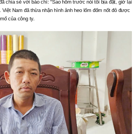
 đã chia sẻ với báo chí: “Sao hôm trước nói tôi bịa đặt, giờ lại
. Việt Nam đã thừa nhận hình ảnh heo lốm đốm nốt đỏ được
ò mổ của công ty.