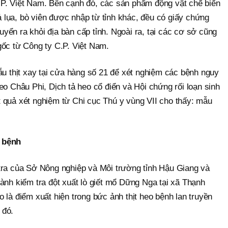
P. Việt Nam. Bên cạnh đó, các sản phẩm động vật chế biến
hả lụa, bò viên được nhập từ tỉnh khác, đều có giấy chứng
ển ra khỏi địa bàn cấp tỉnh. Ngoài ra, tại các cơ sở cũng
gốc từ Công ty C.P. Việt Nam.
ẫu thịt xay tại cửa hàng số 21 để xét nghiệm các bệnh nguy
eo Châu Phi, Dịch tả heo cổ điển và Hội chứng rối loạn sinh
 quả xét nghiệm từ Chi cục Thú y vùng VII cho thấy: mẫu
 bệnh
tra của Sở Nông nghiệp và Môi trường tỉnh Hậu Giang và
ành kiểm tra đột xuất lò giết mổ Dững Nga tại xã Thạnh
 là điểm xuất hiện trong bức ảnh thịt heo bệnh lan truyền
 đó.