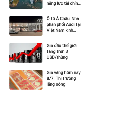
năng lực tài chính
của Bamboo
Airways nhìn từ
Ô tô Á Châu: Nhà
công nợ với ACV
phân phối Audi tại
Việt Nam kinh
doanh thua lỗ
Giá dầu thế giới
tăng trên 3
USD/thùng
Giá vàng hôm nay
8/7: Thị trường
lặng sóng