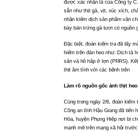
được xác nhận là của Công ty C.
sẵn như thịt gà, vịt, xúc xích, c
nhận kiểm dịch sản phẩm vận chuy
bày bán trứng gà tươi có nguồn 
Đặc biệt, đoàn kiểm tra đã lấy m
hiểm trên đàn heo như: Dịch tả h
sản và hô hấp ở lợn (PRRS). Kết
thịt âm tính với các bệnh trên
Làm rõ nguồn gốc ảnh thịt heo
Cùng trong ngày 2/6, đoàn kiểm 
Công an tỉnh Hậu Giang đã tiến h
Hòa, huyện Phụng Hiệp nơi bị cho
mạnh mẽ trên mạng xã hội trước