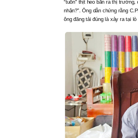
“tuồn” thịt heo bẩn ra thị trường,
nhận?”. Ông dẫn chứng rằng C.P
ông đăng tải đúng là xảy ra tại l