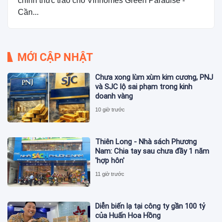
chính thức trao cho Vinhomes Green Paradise -
Cần...
MỚI CẬP NHẬT
Chưa xong lùm xùm kim cương, PNJ
và SJC lộ sai phạm trong kinh
doanh vàng
10 giờ trước
Thiên Long - Nhà sách Phương
Nam: Chia tay sau chưa đầy 1 năm
'hợp hôn'
11 giờ trước
Diễn biến lạ tại công ty gần 100 tỷ
của Huấn Hoa Hồng