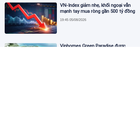
VN-Index giảm nhẹ, khối ngoại vẫn
mạnh tay mua ròng gần 500 tỷ đồng
19:45 05/08/2026
Vinhomes Green Paradise được
trao chứng nhận Thành phố Thông
minh dựa trên tiêu chuẩn toàn cầu
ISO 37122
19:40 05/08/2026
Bộ Y tế yêu cầu Shopee, Lazada
ngừng bán sản phẩm hỗ trợ giảm
cân Slimaura Care x3
14:27 05/08/2026
Ngân hàng Big4 nào đang dẫn đầu
cuộc đua lãi suất?