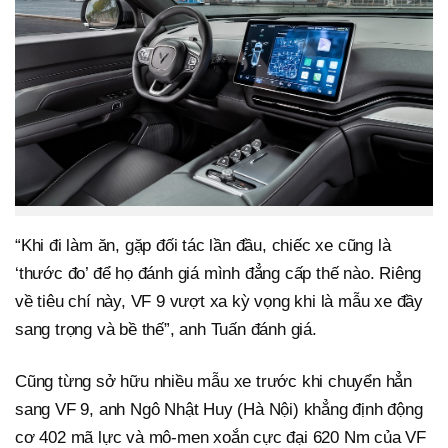
“Khi đi làm ăn, gặp đối tác lần đầu, chiếc xe cũng là
‘thước đo’ để họ đánh giá mình đẳng cấp thế nào. Riêng
về tiêu chí này, VF 9 vượt xa kỳ vọng khi là mẫu xe đầy
sang trọng và bề thế”, anh Tuấn đánh giá.
Cũng từng sở hữu nhiều mẫu xe trước khi chuyển hẳn
sang VF 9, anh Ngô Nhật Huy (Hà Nội) khẳng định động
cơ 402 mã lực và mô-men xoắn cực đại 620 Nm của VF