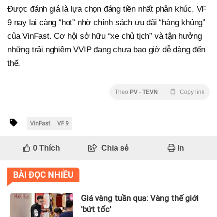
Được đánh giá là lựa chọn đáng tiền nhất phân khúc, VF
9 nay lại càng “hot” nhờ chính sách ưu đãi “hàng khủng”
của VinFast. Cơ hội sở hữu “xe chủ tịch” và tận hưởng
những trải nghiệm VVIP đang chưa bao giờ dễ dàng đến
thế.
Theo
PV
-
TEVN
Copy link
VinFast
VF 9
0
Thích
Chia sẻ
In
BÀI ĐỌC NHIỀU
Giá vàng tuần qua: Vàng thế giới
'bứt tốc'