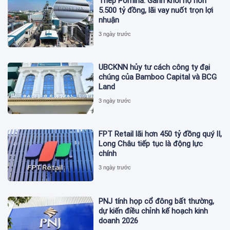
Thép Pomina: Gánh khối nợ hơn
5.500 tỷ đồng, lãi vay nuốt trọn lợi
nhuận
3 ngày trước
UBCKNN hủy tư cách công ty đại
chúng của Bamboo Capital và BCG
Land
3 ngày trước
FPT Retail lãi hơn 450 tỷ đồng quý II,
Long Châu tiếp tục là động lực
chính
3 ngày trước
PNJ tính họp cổ đông bất thường,
dự kiến điều chỉnh kế hoạch kinh
doanh 2026