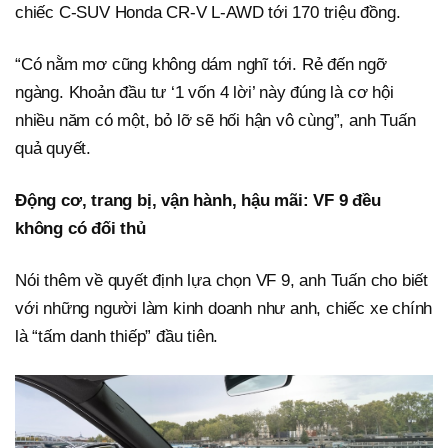
chiếc C-SUV Honda CR-V L-AWD tới 170 triệu đồng.
“Có nằm mơ cũng không dám nghĩ tới. Rẻ đến ngỡ
ngàng. Khoản đầu tư ‘1 vốn 4 lời’ này đúng là cơ hội
nhiều năm có một, bỏ lỡ sẽ hối hận vô cùng”, anh Tuấn
quả quyết.
Động cơ, trang bị, vận hành, hậu mãi: VF 9 đều
không có đối thủ
Nói thêm về quyết định lựa chọn VF 9, anh Tuấn cho biết
với những người làm kinh doanh như anh, chiếc xe chính
là “tấm danh thiếp” đầu tiên.