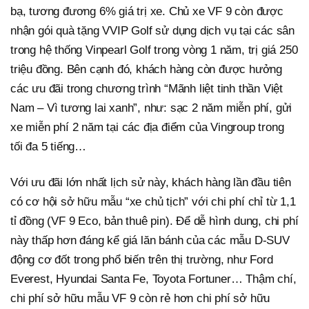
bạ, tương đương 6% giá trị xe. Chủ xe VF 9 còn được
nhận gói quà tặng VVIP Golf sử dụng dịch vụ tại các sân
trong hệ thống Vinpearl Golf trong vòng 1 năm, trị giá 250
triệu đồng. Bên cạnh đó, khách hàng còn được hưởng
các ưu đãi trong chương trình “Mãnh liệt tinh thần Việt
Nam – Vì tương lai xanh”, như: sạc 2 năm miễn phí, gửi
xe miễn phí 2 năm tại các địa điểm của Vingroup trong
tối đa 5 tiếng…
Với ưu đãi lớn nhất lịch sử này, khách hàng lần đầu tiên
có cơ hội sở hữu mẫu “xe chủ tịch” với chi phí chỉ từ 1,1
tỉ đồng (VF 9 Eco, bản thuê pin). Để dễ hình dung, chi phí
này thấp hơn đáng kể giá lăn bánh của các mẫu D-SUV
động cơ đốt trong phổ biến trên thị trường, như Ford
Everest, Hyundai Santa Fe, Toyota Fortuner… Thậm chí,
chi phí sở hữu mẫu VF 9 còn rẻ hơn chi phí sở hữu