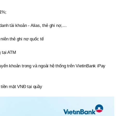
 1%;
 danh tài khoản - Alias, thẻ ghi nợ,…
 niên thẻ ghi nợ quốc tế
g tại ATM
huyển khoản trong và ngoài hệ thống trên VietinBank iPay
t tiền mặt VNĐ tại quầy