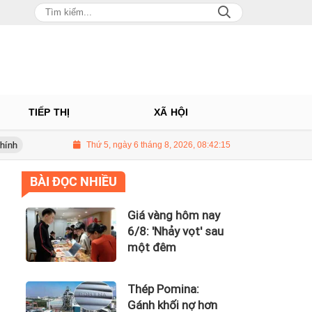
TIẾP THỊ
XÃ HỘI
NJ tính họp cổ đông bất thường, dự kiến điều chỉnh kế hoạch kinh doanh 2
Thứ 5, ngày 6 tháng 8, 2026, 08:42:16
BÀI ĐỌC NHIỀU
Giá vàng hôm nay
6/8: 'Nhảy vọt' sau
một đêm
Thép Pomina:
Gánh khối nợ hơn