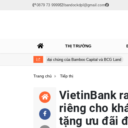
0879 73 9999
bandockdpl@gmail.com
THỊ TRƯỜNG
ách công ty đại chúng của Bamboo Capital và BCG Land
FPT Retai
Trang chủ
Tiếp thị
VietinBank r
riêng cho kh
tặng ưu đãi 