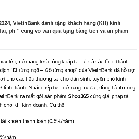
2024, VietinBank dành tặng khách hàng (KH) kinh
ãi, phí” cùng vô vàn quà tặng bằng tiền và ấn phẩm
ại lớn, có mạng lưới rộng khắp tại tất cả các tỉnh, thành
dịch “Đi từng ngõ – Gõ từng shop” của VietinBank đã hỗ trợ
lợi cho các tiểu thương tại chợ dân sinh, tuyến phố kinh
 tỉnh thành. Nhằm tiếp tục mở rộng ưu đãi, đồng hành cùng
ietinBank ra mắt gói sản phẩm
Shop365
cùng giải pháp tài
 cho KH kinh doanh. Cụ thể:
ên tài khoản thanh toán (0,5%/năm)
 5%/năm