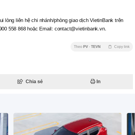
ui lòng liên hệ chi nhánh/phòng giao dịch VietinBank trên
1900 558 868 hoặc Email: contact@vietinbank.vn.
Theo
PV
-
TEVN
Copy link
Chia sẻ
In