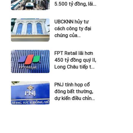
5.500 tỷ đồng, lãi
vay nuốt trọn lợi
nhuận
UBCKNN hủy tư
cách công ty đại
chúng của
Bamboo Capital và
BCG Land
FPT Retail lãi hơn
450 tỷ đồng quý II,
Long Châu tiếp tục
là động lực chính
PNJ tính họp cổ
đông bất thường,
dự kiến điều chỉnh
kế hoạch kinh
doanh 2026