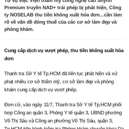
Từ vụ việc Viện thẩm mỹ công nghệ cao Shynh
Premium truyền NAD+ trái phép bị phát hiện, Công
ty NOSELAB thu tiền không xuất hóa đơn...cần làm
rõ về vấn đề đóng thuế của các cơ sở làm đẹp và
phòng khám.
Cung cấp dịch vụ vượt phép, thu tiền không xuất hóa
đơn
Thanh tra Sở Y tế Tp.HCM đã liên tục phát hiện và xử
phạt nhiều cơ sở thẩm mỹ, cơ sở làm đẹp và phòng
khám cung cấp dịch vụ vượt phép.
Đơn cử, vào ngày 11/7, Thanh tra Sở Y tế Tp.HCM phối
hợp Công an quận 3, Phòng Y tế quận 3, UBND phường
Võ Thị Sáu và Công an phường Võ Thị Sáu, quận 3,
Tp.HCM tiến hành kiểm tra Phòng khám chuyên khoa Da