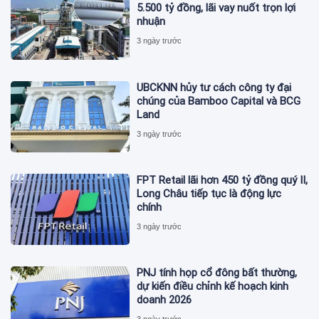
5.500 tỷ đồng, lãi vay nuốt trọn lợi
nhuận
3 ngày trước
UBCKNN hủy tư cách công ty đại
chúng của Bamboo Capital và BCG
Land
3 ngày trước
FPT Retail lãi hơn 450 tỷ đồng quý II,
Long Châu tiếp tục là động lực
chính
3 ngày trước
PNJ tính họp cổ đông bất thường,
dự kiến điều chỉnh kế hoạch kinh
doanh 2026