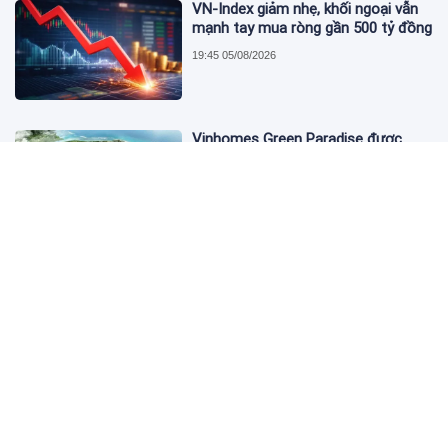
VN-Index giảm nhẹ, khối ngoại vẫn
mạnh tay mua ròng gần 500 tỷ đồng
19:45 05/08/2026
Vinhomes Green Paradise được
trao chứng nhận Thành phố Thông
minh dựa trên tiêu chuẩn toàn cầu
ISO 37122
19:40 05/08/2026
Bộ Y tế yêu cầu Shopee, Lazada
ngừng bán sản phẩm hỗ trợ giảm
cân Slimaura Care x3
14:27 05/08/2026
Ngân hàng Big4 nào đang dẫn đầu
cuộc đua lãi suất?
14:20 05/08/2026