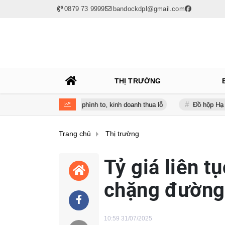
0879 73 9999
bandockdpl@gmail.com
THỊ TRƯỜNG
a lúc nợ vay phình to, kinh doanh thua lỗ
Đồ hộp Hạ Long (CAN) b
Trang chủ
Thị trường
Tỷ giá liên t
chặng đường
10:59 31/07/2025