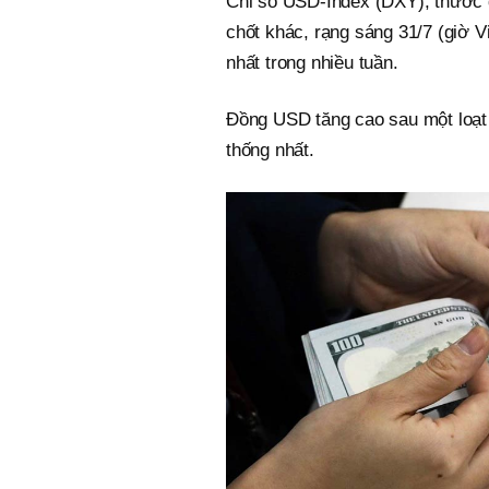
Chỉ số USD-Index (DXY), thước 
chốt khác, rạng sáng 31/7 (giờ 
nhất trong nhiều tuần.
Đồng USD tăng cao sau một loạt 
thống nhất.