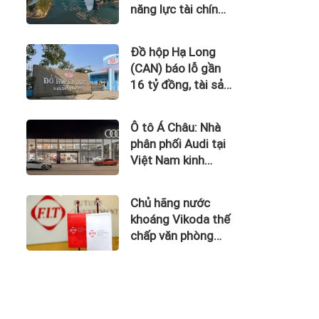
năng lực tài chính
của Bamboo
Airways nhìn từ
Đồ hộp Hạ Long
công nợ với ACV
(CAN) báo lỗ gần
16 tỷ đồng, tài sản
giảm gần 120 tỷ
sau nửa năm
Ô tô Á Châu: Nhà
phân phối Audi tại
Việt Nam kinh
doanh thua lỗ
Chủ hãng nước
khoáng Vikoda thế
chấp văn phòng
giữa lúc nợ vay
phình to, kinh
doanh thua lỗ