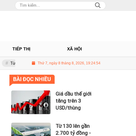
TIẾP THỊ
XÃ HỘI
 lên gần 2.700 tỷ đồng - năng lực tài chính của Bamboo Airways nhìn từ c
Thứ 7, ngày 8 tháng 8, 2026, 19:24:55
BÀI ĐỌC NHIỀU
Giá dầu thế giới
tăng trên 3
USD/thùng
Từ 130 lên gần
2.700 tỷ đồng -