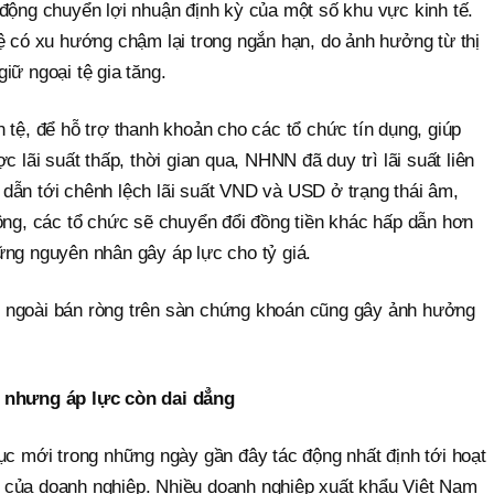
động chuyển lợi nhuận định kỳ của một số khu vực kinh tế.
ệ có xu hướng chậm lại trong ngắn hạn, do ảnh hưởng từ thị
iữ ngoại tệ gia tăng.
 tệ, để hỗ trợ thanh khoản cho các tổ chức tín dụng, giúp
c lãi suất thấp, thời gian qua, NHNN đã duy trì lãi suất liên
dẫn tới chênh lệch lãi suất VND và USD ở trạng thái âm,
ộng, các tổ chức sẽ chuyển đổi đồng tiền khác hấp dẫn hơn
ững nguyên nhân gây áp lực cho tỷ giá.
 ngoài bán ròng trên sàn chứng khoán cũng gây ảnh hưởng
t nhưng áp lực còn dai dẳng
ục mới trong những ngày gần đây tác động nhất định tới hoạt
 của doanh nghiệp. Nhiều doanh nghiệp xuất khẩu Việt Nam