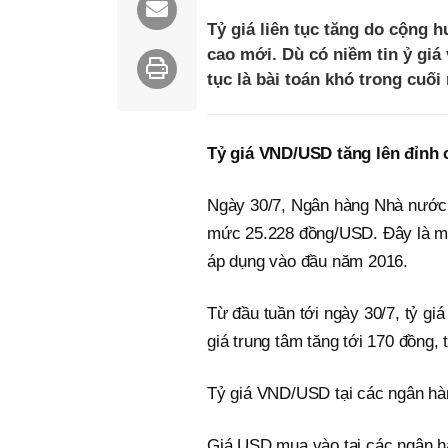
Tỷ giá liên tục tăng do cộng h
cao mới. Dù có niềm tin ỷ giá
tục là bài toán khó trong cuối
Tỷ giá VND/USD tăng lên đỉnh
Ngày 30/7, Ngân hàng Nhà nước (
mức 25.228 đồng/USD. Đây là mứ
áp dụng vào đầu năm 2016.
Từ đầu tuần tới ngày 30/7, tỷ giá
giá trung tâm tăng tới 170 đồng,
Tỷ giá VND/USD tại các ngân hà
Giá USD mua vào tại các ngân 