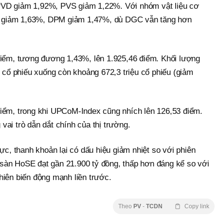
VD giảm 1,92%, PVS giảm 1,22%. Với nhóm vật liệu cơ
 giảm 1,63%, DPM giảm 1,47%, dù DGC vẫn tăng hơn
điểm, tương đương 1,43%, lên 1.925,46 điểm. Khối lượng
u cổ phiếu xuống còn khoảng 672,3 triệu cổ phiếu (giảm
iểm, trong khi UPCoM-Index cũng nhích lên 126,53 điểm.
ai trò dẫn dắt chính của thị trường.
ực, thanh khoản lại có dấu hiệu giảm nhiệt so với phiên
ên sàn HoSE đạt gần 21.900 tỷ đồng, thấp hơn đáng kể so với
hiên biến động mạnh liền trước.
Theo
PV
-
TCDN
Copy link