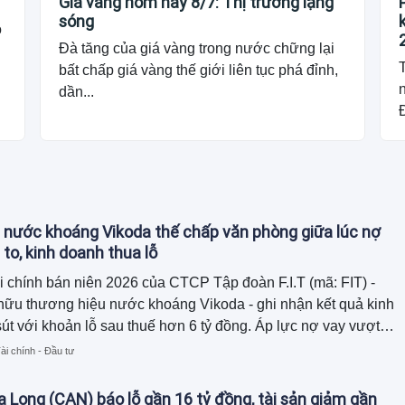
Giá vàng hôm nay 8/7: Thị trường lặng
sóng
o
Đà tăng của giá vàng trong nước chững lại
T
bất chấp giá vàng thế giới liên tục phá đỉnh,
dần...
Đ
 nước khoáng Vikoda thế chấp văn phòng giữa lúc nợ
 to, kinh doanh thua lỗ
i chính bán niên 2026 của CTCP Tập đoàn F.I.T (mã: FIT) -
hữu thương hiệu nước khoáng Vikoda - ghi nhận kết quả kinh
út với khoản lỗ sau thuế hơn 6 tỷ đồng. Áp lực nợ vay vượt
đồng cùng dòng tiền kinh doanh âm nặng buộc doanh nghiệp
ài chính - Đầu tư
diện tích văn phòng làm việc đi thế chấp để bảo lãnh cho
của công ty con.
 Long (CAN) báo lỗ gần 16 tỷ đồng, tài sản giảm gần