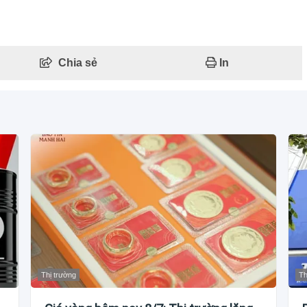
Chia sẻ
In
Thị trường
Th