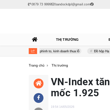
0879 73 9999
bandockdpl@gmail.com
THỊ TRƯỜNG
lúc nợ vay phình to, kinh doanh thua lỗ
Đồ hộp Hạ Long (CAN) báo
Trang chủ
Thị trường
VN-Index tăn
mốc 1.925
19:54 14/05/2026