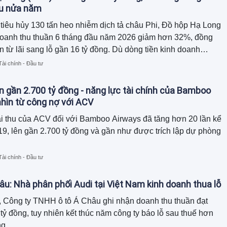
au nửa năm
tiêu hủy 130 tấn heo nhiễm dịch tả châu Phi, Đồ hộp Hạ Long
doanh thu thuần 6 tháng đầu năm 2026 giảm hơn 32%, đồng
n từ lãi sang lỗ gần 16 tỷ đồng. Dù dòng tiền kinh doanh
ồn tiền chủ yếu đến từ thu hồi công nợ và giảm hàng tồn kho,
Tài chính - Đầu tư
tổng tài sản đã thu hẹp gần 120 tỷ đồng so với đầu năm.
n gần 2.700 tỷ đồng - năng lực tài chính của Bamboo
hìn từ công nợ với ACV
i thu của ACV đối với Bamboo Airways đã tăng hơn 20 lần kể
9, lên gần 2.700 tỷ đồng và gần như được trích lập dự phòng
Tài chính - Đầu tư
âu: Nhà phân phối Audi tại Việt Nam kinh doanh thua lỗ
 Công ty TNHH ô tô Á Châu ghi nhận doanh thu thuần đạt
tỷ đồng, tuy nhiên kết thúc năm công ty báo lỗ sau thuế hơn
ng.