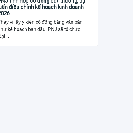
PNJ tính họp cổ đông bất thường, dự
kiến điều chỉnh kế hoạch kinh doanh
2026
hay vì lấy ý kiến cổ đông bằng văn bản
như kế hoạch ban đầu, PNJ sẽ tổ chức
ại...