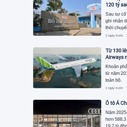
120 tỷ s
Sau sự cố 
ghi nhận 
thời chuyể
dương, ngu
1 ngày trước
trong khi 
Từ 130 lê
Airways n
Khoản phả
từ năm 201
toàn bộ.
1 ngày trước
Ô tô Á Ch
Năm 2025,
hơn 588,3 
19,7 tỷ đồ