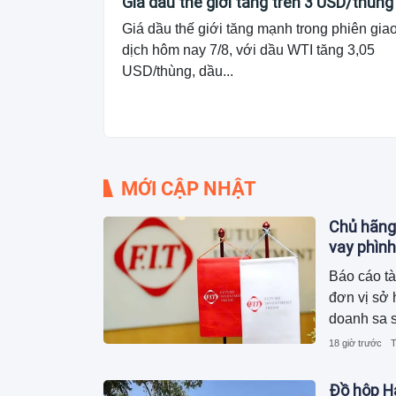
Giá dầu thế giới tăng trên 3 USD/thùng
Giá dầu thế giới tăng mạnh trong phiên gia
dịch hôm nay 7/8, với dầu WTI tăng 3,05
USD/thùng, dầu...
MỚI CẬP NHẬT
Chủ hãng
vay phình
Báo cáo tà
đơn vị sở 
doanh sa s
2.600 tỷ 
18 giờ trước
T
phải mang 
khoản vay 
Đồ hộp Hạ