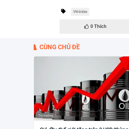
VN-Index
0
Thích
CÙNG CHỦ ĐỀ
Thị trường