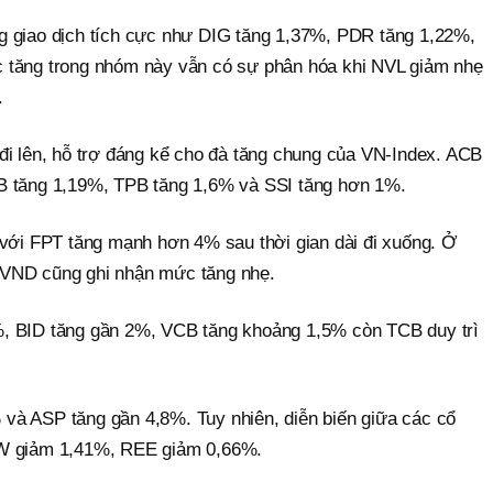
g giao dịch tích cực như DIG tăng 1,37%, PDR tăng 1,22%,
 tăng trong nhóm này vẫn có sự phân hóa khi NVL giảm nhẹ
.
đi lên, hỗ trợ đáng kể cho đà tăng chung của VN-Index. ACB
B tăng 1,19%, TPB tăng 1,6% và SSI tăng hơn 1%.
 với FPT tăng mạnh hơn 4% sau thời gian dài đi xuống. Ở
 VND cũng ghi nhận mức tăng nhẹ.
, BID tăng gần 2%, VCB tăng khoảng 1,5% còn TCB duy trì
và ASP tăng gần 4,8%. Tuy nhiên, diễn biến giữa các cổ
OW giảm 1,41%, REE giảm 0,66%.