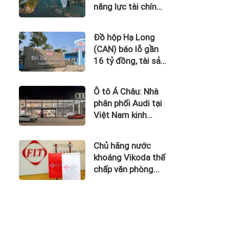
năng lực tài chính
của Bamboo
Airways nhìn từ
Đồ hộp Hạ Long
công nợ với ACV
(CAN) báo lỗ gần
16 tỷ đồng, tài sản
giảm gần 120 tỷ
sau nửa năm
Ô tô Á Châu: Nhà
phân phối Audi tại
Việt Nam kinh
doanh thua lỗ
Chủ hãng nước
khoáng Vikoda thế
chấp văn phòng
giữa lúc nợ vay
phình to, kinh
doanh thua lỗ