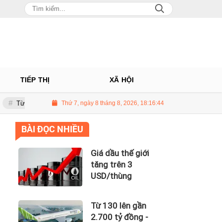
TIẾP THỊ
XÃ HỘI
ên gần 2.700 tỷ đồng - năng lực tài chính của Bamboo Airways nhìn từ côn
Thứ 7, ngày 8 tháng 8, 2026, 18:16:45
BÀI ĐỌC NHIỀU
Giá dầu thế giới
tăng trên 3
USD/thùng
Từ 130 lên gần
2.700 tỷ đồng -