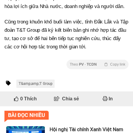
hòa lợi ích giữa Nhà nước, doanh nghiệp và người dân.
Cũng trong khuôn khổ buổi làm việc, tỉnh Đắk Lắk và Tập
đoàn T&T Group đã ký kết biên bản ghi nhớ hợp tác đầu
tư, tạo cơ sở để hai bên tiếp tục nghiên cứu, thúc đẩy
các cơ hội hợp tác trong thời gian tới.
Theo
PV
-
TCDN
Copy link
T&amp;amp;T Group
0
Thích
Chia sẻ
In
BÀI ĐỌC NHIỀU
Hội nghị Tài chính Xanh Việt Nam