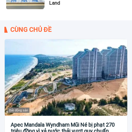
Land
CÙNG CHỦ ĐỀ
Bất động sản
Apec Mandala Wyndham Mũi Né bị phạt 270
triệu đồng vì xả nước thải vượt quy chuẩn