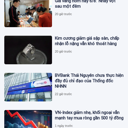
Giá vàng hôm nay 6/8: 'Nhảy vọt'
sau một đêm
20 giờ trước
Kim cương giảm giá sập sàn, chấp
nhận lỗ nặng vẫn khó thoát hàng
20 giờ trước
BVBank Thái Nguyên chưa thực hiện
đầy đủ chỉ đạo của Thống đốc
NHNN
22 giờ trước
VN-Index giảm nhẹ, khối ngoại vẫn
mạnh tay mua ròng gần 500 tỷ đồng
1 ngày trước