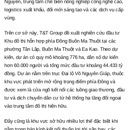
Nguyên, trung tâm chế biến nông nghiệp công nghệ cao,
logistics xuất khẩu, đổi mới sáng tạo và các dịch vụ cấp
vùng.
Trên cơ sở này, T&T Group đề xuất nghiên cứu đầu tư
Khu đô thị hỗn hợp phía Đông Buôn Ma Thuột tại các
phường Tân Lập, Buôn Ma Thuột và Ea Kao. Theo dự
kiến, dự án có quy mô khoảng 776 ha, dân số dự kiến
hơn 60.000 người và tổng mức đầu tư khoảng 44.433 tỷ
đồng. Dự án nằm trên trục Đại lộ Võ Nguyên Giáp, thuộc
khu vực phát triển mở rộng trọng điểm phía Đông và
được xem là cửa ngõ kết nối các luồng giao thương, đầu
tư và dịch chuyển dân cư từ hệ thống hạ tầng đối ngoại
vào trung tâm đô thị hiện hữu.
Đây cũng là khu vực sở hữu nhiều lợi thế đặc biệt khi
nằm trong bán kính kết nối thuận lợi tới sân bay, các